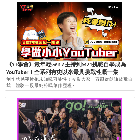
《YT學會》最年輕Gen Z主持到M21挑戰自學成為
YouTuber！全系列有史以來最具挑戰性嘅一集
創作就係要擁抱未知嘅可能性！今集大家一齊跟從朗謙放飛自
我，體驗一段最純粹嘅創作歷程～