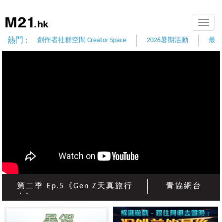
Toggle
naviga
熱門 :
創作者社群空間 Creator Space
2026暑期活動
最
第二季 Ep.5《Gen Z天真旅行
青協網台
屯》