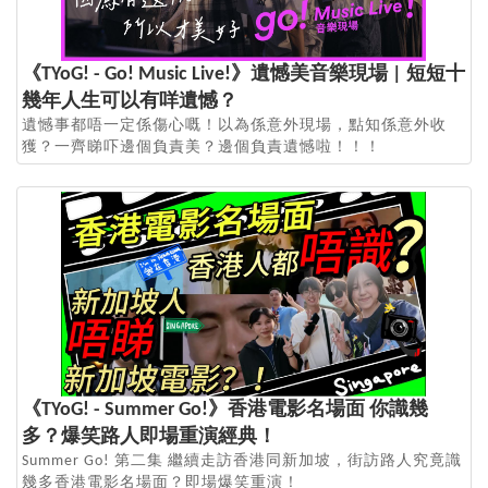
《TYoG! - Go! Music Live!》遺憾美音樂現場 | 短短十
幾年人生可以有咩遺憾？
遺憾事都唔一定係傷心嘅！以為係意外現場，點知係意外收
獲？一齊睇吓邊個負責美？邊個負責遺憾啦！！！
《TYoG! - Summer Go!》香港電影名場面 你識幾
多？爆笑路人即場重演經典！
Summer Go! 第二集 繼續走訪香港同新加坡，街訪路人究竟識
幾多香港電影名場面？即場爆笑重演！