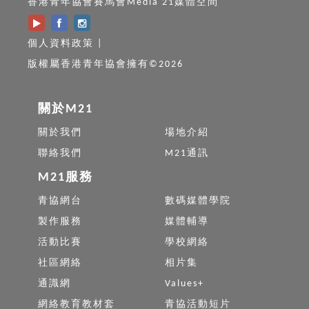
香港青年協會賽馬會Media 21媒體空間
個人資料政策
|
版權屬香港青年協會擁有©2026
關於M21
關於我們
場地介紹
聯絡我們
M21通訊
M21服務
青協網台
數碼媒體學院
製作服務
媒體輔導
活動比賽
學校網絡
社區網絡
相片集
通識網
Values+
網絡教育教材套
青協活動短片