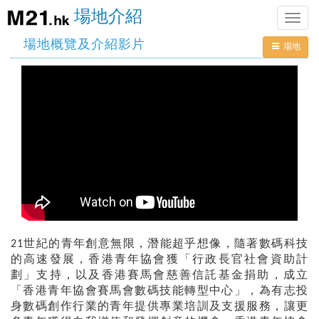
場地介紹
Toggle
naviga
場地概覽及介紹影片
場地
21世紀的青年創意無限，潛能超乎想像，隨著數碼科技
的高速發展，香港青年協會獲「行政長官社會資助計
劃」支持，以及香港賽馬會慈善信託基金捐助，成立
「香港青年協會賽馬會數碼技能轉型中心」，為有志投
身數碼創作行業的青年提供專業培訓及支援服務，讓更