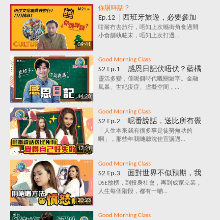
你講咩話？
Ep.12｜西班牙旅遊，必要參加
的文化慶典活動✈️ 跟住節日去旅
咁耐冇去旅行，唔知上次喺街角食過間
小食舖執咗未，唔知上次打過...
行～月月精彩！
09:41
Good Morning Class
S2 Ep.1｜感恩日記伏唔伏？藍橘
子為你解構，究竟係乜嘢原理，
靈活多變，係呢個時代嘅關鍵字。金融
風暴、世紀疫症、虛擬空間，...
每天寫低3件感恩事件，就會影
14:20
響情緒？
Good Morning Class
S2 Ep.2｜呢番說話，送比所有覺
得自己好失敗嘅人｜放棄好唔
「人生本來就有很多事是徒勞無功的
啊」，那些年我哋聽沈佳宜講過...
好？堅持值唔值？人生到底有咩
17:21
意義？
Good Morning Class
S2 Ep.3｜面對世界不似預期，我
要保持憤怒？｜負面情緒背後鮮
DSE放榜，到投身社會，再到成家立業，
人生每個階段，都有一啲...
為人知的含義，你知道嗎？
20:23
Good Morning Class