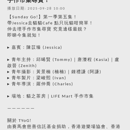
手作市集尋寶！
播放日期: 2025-09-28 10:00
【Sunday Go!】第一季第五集！
帶Jessica去貓貓Cafe 點只玩貓咁簡單！
仲去埋手作市集尋寶 究竟邊樣最靚？
即睇今集就知！
▸ 嘉賓：陳苡臻 (Jessica)
▸ 青年主持：邱晞賢 (Tommy)｜唐濼程 (Kasia)｜盧
啟晉 (Zenith)
▸ 青年攝影：黃景楠 (楠楠)｜鍾禮謙 (阿謙)
▸ 青年製片：梁峻熙 (Ivan)
▸ 青年導演：羅仲喬 (Charles)
▸ 場地：貓之茶房｜LIFE Mart 手作市集
——————
關於 TYoG!
由賽馬會慈善信託基金捐助，香港遊樂場協會、香港