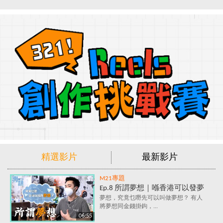
精選影片
最新影片
M21專題
Ep.8 所謂夢想｜喺香港可以發夢
嗎？夢想究竟係咩？追夢=金錢
夢想，究竟乜嘢先可以叫做夢想？ 有人
將夢想同金錢掛鉤，...
+金錢+金錢？
06:55