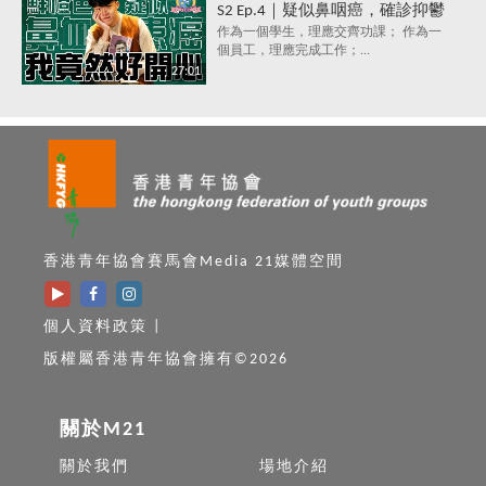
S2 Ep.4｜疑似鼻咽癌，確診抑鬱
症，究竟點解會咁？唔洗睇醫
作為一個學生，理應交齊功課； 作為一
個員工，理應完成工作；...
生，唔洗食藥，都可以打敗抑鬱
27:01
症？
香港青年協會賽馬會Media 21媒體空間
個人資料政策
|
版權屬香港青年協會擁有©2026
關於M21
關於我們
場地介紹