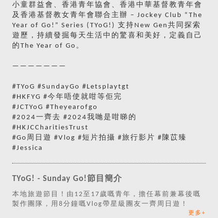
小童群益會、香港青年協會、香港中華基督教青年會
及香港基督教女青年會聯合主辦 – Jockey Club “The
Year of Go!” Series (TYoG!) 支持New Gen共同探索
遊歷，持續發掘每天生活中的驚喜和美好，定義自己
的The Year of Go。
———————
#TYoG #SundayGo #Letsplaytgt
#HKFYG #今年唔使就咁等佢完
#JCTYoG #Theyearofgo
#2024一齊去 #2024我哋是咁睇的
#HKJCCharitiesTrust
#Go周日遊 #Vlog #短片拍攝 #旅行影片 #陳苡臻
#Jessica
TYoG! - Sunday Go!節目簡介
本地旅遊節目！由12至17歲嘅青年，擔任幕前兼幕後嘅
製作團隊，用8分鐘嘅Vlog帶星級團友一齊周日遊！
更多+