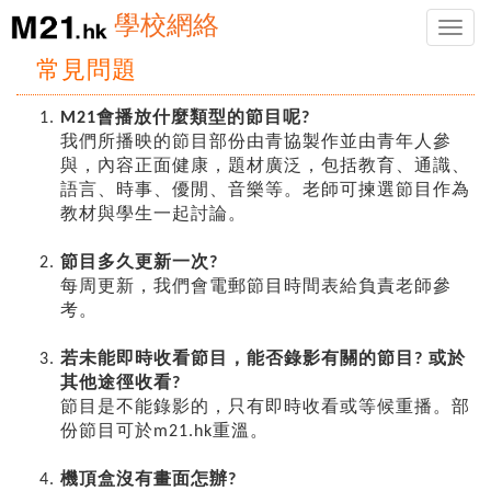
學校網絡
Toggle
naviga
常見問題
M21會播放什麼類型的節目呢?
我們所播映的節目部份由青協製作並由青年人參
與，內容正面健康，題材廣泛，包括教育、通識、
語言、時事、優閒、音樂等。老師可揀選節目作為
教材與學生一起討論。
節目多久更新一次?
每周更新，我們會電郵節目時間表給負責老師參
考。
若未能即時收看節目，能否錄影有關的節目? 或於
其他途徑收看?
節目是不能錄影的，只有即時收看或等候重播。部
份節目可於m21.hk重溫。
機頂盒沒有畫面怎辦?