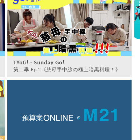
【SUNDAY GO!】第二季 SLDPK 少年
的拼勁之強尼...
TYoG! - Sunday Go!
第二季 Ep.2《慈母手中線の極上暗黑料理！》
觀看
【SUNDAY GO!】第二季慎入！ 《慈
母手中線の極上暗...