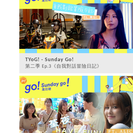
【SUNDAY GO!】第二季 ☀ GEN Z 天
真旅行屯！...
TYoG! - Sunday Go!
第二季 Ep.3《自我對話冒險日記》
觀看
【SUNDAY GO!】第二季之忠於自己！
今次同阿GI去...