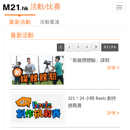
活動/比賽
Toggle
naviga
最新活動
活動重溫
最新活動
1
2
3
4
P.1 / P.4
「新媒體體驗」課程
詳情
321！24 小時 Reels 創作
挑戰賽
詳情