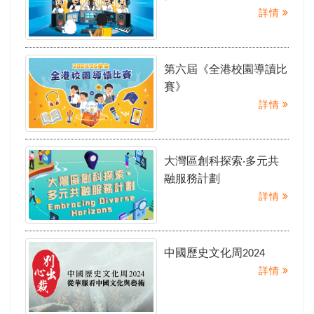
詳情
第六屆《全港校園導讀比
賽》
詳情
大灣區創科探索‧多元共
融服務計劃
詳情
中國歷史文化周2024
詳情