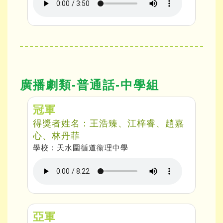
廣播劇類-普通話-中學組
冠軍
得獎者姓名：王浩臻、江梓睿、趙嘉
心、林丹菲
學校：天水圍循道衞理中學
亞軍