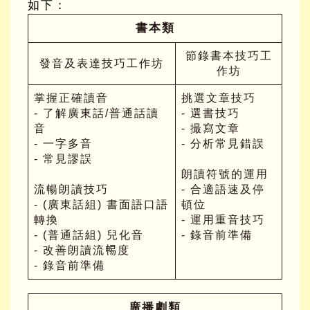
如下：
書本類
節錄書本技巧工
發音及表達技巧工作坊
作坊
掌握正確讀音
挑選文章技巧
- 了解廣東話/普通話讀
- 選書技巧
音
- 撮寫文章
- 一字多音
- 分析常見錯誤
- 常見謬誤
朗讀符號的運用
流暢朗讀技巧
- 合適語速及停
- (廣東話組) 書面語口語
頓位
轉換
- 運用重音技巧
- (普通話組) 兒化音
- 錄音前準備
- 改善朗讀流𣈱度
- 錄音前準備
廣播劇類