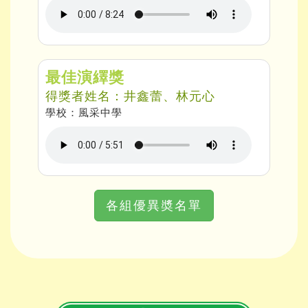
最佳演繹獎
得獎者姓名：井鑫蕾、林元心
學校：風采中學
各組優異奬名單