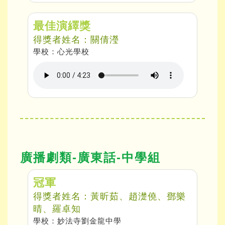
最佳演繹獎
得獎者姓名：關倩瀅
學校：心光學校
廣播劇類-廣東話-中學組
冠軍
得獎者姓名：黃昕茹、趙濋僥、鄧樂
晴、羅卓知
學校：妙法寺劉金龍中學