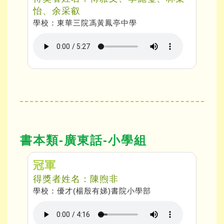
怡、余采叡
學校：東華三院馮黃鳳亭中學
書本類-廣東話-小學組
冠軍
得獎者姓名：陳煦非
學校：優才(楊殷有娣)書院小學部