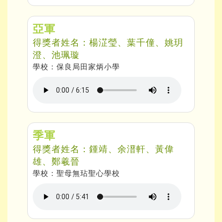
亞軍
得獎者姓名：楊淽瑩、葉千僮、姚玥
澄、池珮璇
學校：保良局田家炳小學
季軍
得獎者姓名：鍾靖、余溍軒、黃偉
雄、鄭羲晉
學校：聖母無玷聖心學校