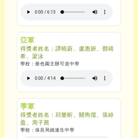
亞軍
得獎者姓名：譚曉蔚、盧惠妍、鄧靖
希、梁泳
學校：嗇色園主辦可道中學
季軍
得獎者姓名：邱樂昕、關雋儒、張綽
盈、周子茜
學校：保良局姚連生中學