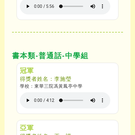
書本類-普通話-中學組
冠軍
得獎者姓名：李施瑩
學校：東華三院馮黃鳳亭中學
亞軍