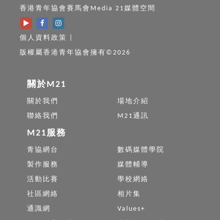
香港青年協會賽馬會Media 21媒體空間
個人資料政策
|
版權屬香港青年協會擁有©2026
關於M21
關於我們
場地介紹
聯絡我們
M21通訊
M21服務
青協網台
數碼媒體學院
製作服務
媒體輔導
活動比賽
學校網絡
社區網絡
相片集
通識網
Values+