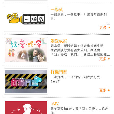
一場戲
一個場景，一個故事，引爆青年戲劇創
意。
更多
姻愛成家
因為愛，所以結婚；但走進婚姻生活，
往往與談戀愛有很大差別。到底由
「我」變成「我們」，會遇上甚麼困難
更多
和考驗？三對準新郎新娘，各有各的煩
惱，哪個是你的寫照呢？
打機鬥室
一邊打機，一邊鬥智，到底點打先
Easy？
更多
uMV
青年寫歌拍MV，青「新」音樂，由你創
作。