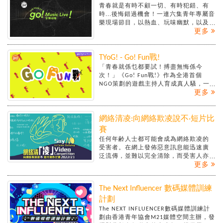
青春就是有時不顧一切、有時犯錯、有
時...後悔錯過機會！一連六集青年專屬音
樂現場節目，以熱血、玩味幽默，以及
更多
遺憾美為主題，用歌聲唱出他和她們的
青春故事！
TYoG! - Go! Fun戰!
「青春就係乜都要試！搏盡無悔係今
次！」《Go! Fun戰!》作為全港首個
NGO策劃的遊戲主持人育成真人騷，一
更多
連八集將會透過星級嘉賓岑珈其，以及
一連串實戰，教授青年如何成為一位出
色的遊戲主持人！
網絡清凌:向網絡欺凌說不‧短片比
賽
任何年齢人士都可能會成為網絡欺凌的
受害者。在網上發佈惡意訊息能迅速廣
泛流傳，並難以完全清除，而受害人亦
更多
未必能即時澄清或防備。在網絡欺凌造
成的傷害，總是被一螢幕之隔的人所忽
略。
The Next Influencer 數碼媒體訓練
為讓公眾認識及關注網絡欺凌的禍害，
計劃
香港東區崇德社與香港青年協會賽馬會
The NEXT INFLUENCER數碼媒體訓練計
Media 21媒體空間攜手合作，舉辦網絡
劃由香港青年協會M21媒體空間主辦，發