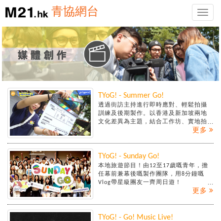
青協網台
Toggle
naviga
TYoG! - Summer Go!
透過街訪主持進行即時應對、輕鬆拍攝
訓練及後期製作。以香港及新加坡兩地
文化差異為主題，結合工作坊、實地拍
更多
攝與製作，為青年提供更多入門及實踐
機會，豐富他們對街訪KOL工作的認識。
TYoG! - Sunday Go!
本地旅遊節目！由12至17歲嘅青年，擔
任幕前兼幕後嘅製作團隊，用8分鐘嘅
Vlog帶星級團友一齊周日遊！
更多
TYoG! - Go! Music Live!