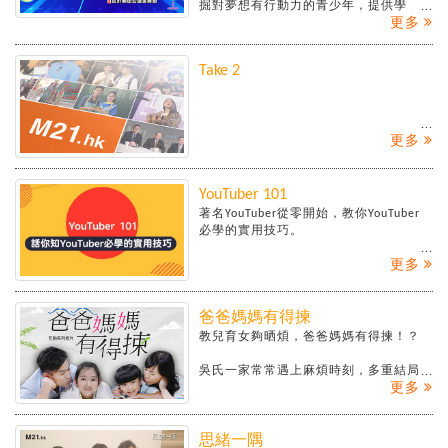
清「凌」: 向網絡欺凌說不‧短片製作比賽
掘對夢想有行動力的青少年，提供學
2022/23，邀請全港中小學生及公眾人
更多
習、培訓及實踐機會，鼓勵青少年在追
士，製作有關杜絕網絡欺凌的短片，向
逐成為「跨媒體工作者」的夢想途上打
社會大眾講解有關網絡欺凌出現的形
穩根基；由媒體素養學習開始、訓練獨
Take 2
式、負面影響及處理方式，推動網絡上
立思考及判別力，並透過具社會意義的
關愛及互相尊重的文化，就網絡欺凌的
課題進行實習，從策劃創作內容、組織
問題起防微杜漸之效。
及分析資料，到鋪排表達方式及內容製
作，及至制訂數碼營銷策略及數據分析
更多
整理，經歷完整的網絡內容創作旅程，
以培養青少年成為富創造力同時負責任
的網絡內容創作者。
YouTuber 101
著名YouTuber從零開始，教你YouTuber
必學的實用技巧。
更多
爸爸媽媽有得揀
教兒育女夠晒煩，爸爸媽媽有得揀！？
吳氏一家常常遇上麻煩時刻，多重結局
更多
交由你去抉擇。到底怎樣才能化解困
惱，活出正向人生？一系列互動影片，
由你親身探索。
思緒一隅