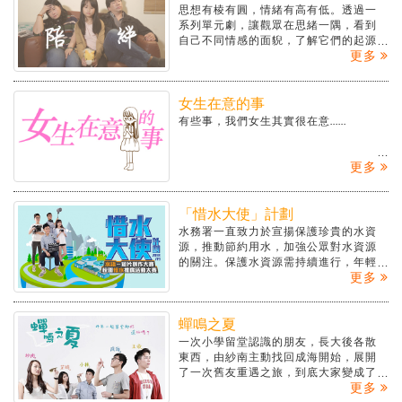
思想有棱有圓，情緒有高有低。透過一
系列單元劇，讓觀眾在思緒一隅，看到
自己不同情感的面貎，了解它們的起源
更多
和較變，然後一起尋找出與它們相處的
方式。
女生在意的事
有些事，我們女生其實很在意……
更多
「惜水大使」計劃
水務署一直致力於宣揚保護珍貴的水資
源，推動節約用水，加強公眾對水資源
的關注。保護水資源需持續進行，年輕
更多
一代著實擔當著極其重要的角色。本計
劃旨在鼓勵年青人培養保護水資源的社
會責任，並藉他們向公眾宣揚節約用水
的訊息。
蟬鳴之夏
一次小學留堂認識的朋友，長大後各散
東西，由紗南主動找回成海開始，展開
了一次舊友重遇之旅，到底大家變成了
更多
甚麼樣子？