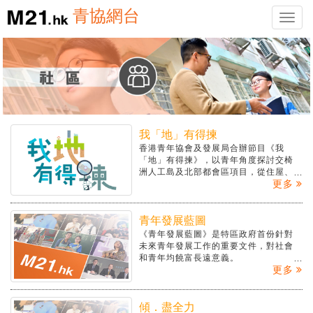
青協網台
Toggle
naviga
我「地」有得揀
香港青年協會及發展局合辦節目《我
「地」有得揀》，以青年角度探討交椅
洲人工島及北部都會區項目，從住屋、
更多
就業及旅遊三大範疇提出可行建議。
青年發展藍圖
《青年發展藍圖》是特區政府首份針對
未來青年發展工作的重要文件，對社會
和青年均饒富長遠意義。
更多
傾．盡全力