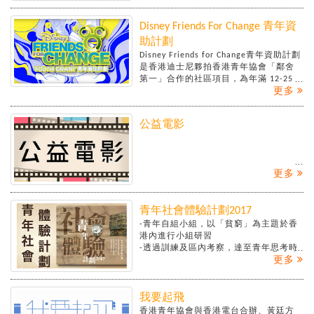
Disney Friends For Change 青年資
助計劃
Disney Friends for Change青年資助計劃
是香港迪士尼夥拍香港青年協會「鄰舍
第一」合作的社區項目，為年滿 12-25
更多
歲的香港青少年提供一個機會，協助他
們對世界作出持續而積極的改變。本計
劃將提供高達8,000 港元的資助予青少年
公益電影
推動由他們領導的計劃，申請人將會透
過這些計劃發揮自己的領導才能、創造
力、愛心及對其社區作出積極影響的決
心。
更多
青年社會體驗計劃2017
詳情：
https://neighbourhoodfirst.hkfyg.org.hk/
-青年自組小組，以「貧窮」為主題於香
港內進行小組研習
-透過訓練及區內考察，達至青年思考時
更多
情理兼備 ;
-善用媒體科技工具，達至有效表達所思
所求 ;
-為研習議題設計友善方案，建設友善香
我要起飛
港﹑融和香港。
香港青年協會與香港電台合辦、黃廷方