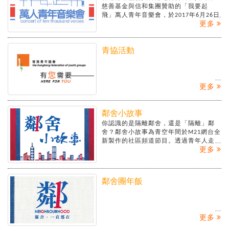
慈善基金與信和集團贊助的「我要起
飛」萬人青年音樂會，於2017年6月26日
更多
早上‪11時‬假紅館舉行。近萬位青年參加
者透過創意音樂、多元表演及集體節奏
口技（Beatbox）帶來精彩表演。活動以
「最大型人聲節奏口技合奏」（The
青協活動
Largest Human Beatbox Ensemble），
刷新健力士世界紀錄。
活動詳情：
https://m21.hk/icanfly/
更多
《我要起飛》MV：
https://goo.gl/ED8Bsy
鄰舍小故事
你認識的是隔離鄰舍，還是「隔離」鄰
舍？鄰舍小故事為青空年間於M21網台全
新製作的社區頻道節目。透過青年人走
更多
訪社區，發掘有趣的鄰舍故事，讓你細
味人與人之間的人情味。
鄰舍團年飯
更多