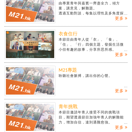
由專業青年與嘉賓一齊盡全力，傾方
案，講意見，解難題。
透過互動對談，每集以理性及多角度探
更多
討不同民生議題，提出可行建議。包括
︰金融創科、安老醫療、房屋規劃、持
續發展及文創產業五大範疇。
香港青年協會推出的「起步為香港」青
衣食住行
年計劃，年內凝聚逾20,000名青年，以
本節目由青年人從「衣」、「食」、
參與「社區建設」、「經濟建設」和
「住」、「行」四個主題，發掘生活微
「灣區建設」為重點，期望協力為香港
小但有趣的故事，分享所思所感。
開創新景象。全新網上節目《傾．盡全
更多
力》為「起步為香港」的焦點項目之
一，共五個專題範疇陸續推出。
M21專題
聆聽社會脈搏，講出你的心聲。
更多
青年挑戰
本節目邀請年青人接受不同的挑戰項
目，期望透過節目加強年青人的解難能
力，增加自信，達到遇難愈強。
更多