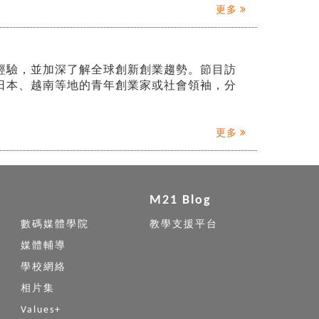
更多
經驗，並加深了解全球創新創業趨勢。節目訪
日本、越南等地的青年創業家或社會領袖，分
更多
M21 Blog
數碼媒體學院
教學支援平台
媒體輔導
學校網絡
相片集
Values+