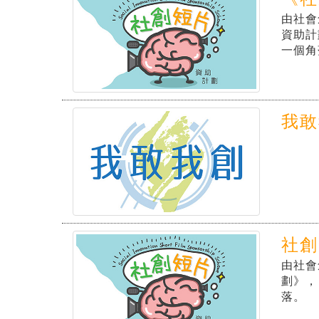
《社
由社會
資助計
一個角
我敢
社創
由社會
劃》，
落。