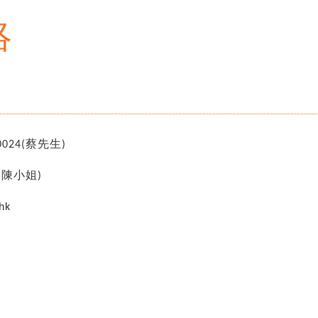
絡
024(蔡先生)
(陳小姐)
hk