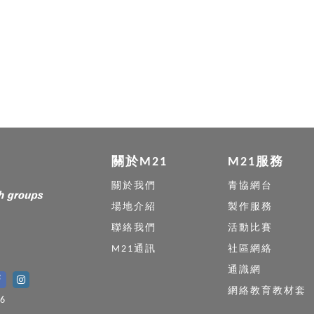
關於M21
M21服務
關於我們
青協網台
場地介紹
製作服務
聯絡我們
活動比賽
M21通訊
社區網絡
通識網
網絡教育教材套
6