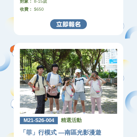
對象：
8-15歲
收費：
$650
M21-S26-004
精選活動
「菲」行模式 —南區光影漫遊