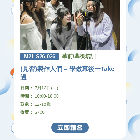
M21-S26-026
幕前/幕後培訓
(見習)製作人們 – 學做幕後一Take
過
日期：
7月13日(一)
時間：
10:00-18:00
對象：
12-18歲
收費：
$700