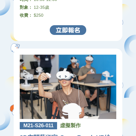
對象：
12-35歲
收費：
$250
M21-S26-011
虛擬製作