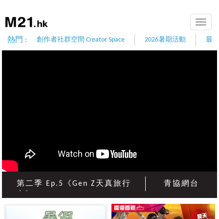
Toggle
naviga
熱門 :
創作者社群空間 Creator Space
2026暑期活動
最
第二季 Ep.5《Gen Z天真旅行
青協網台
屯》