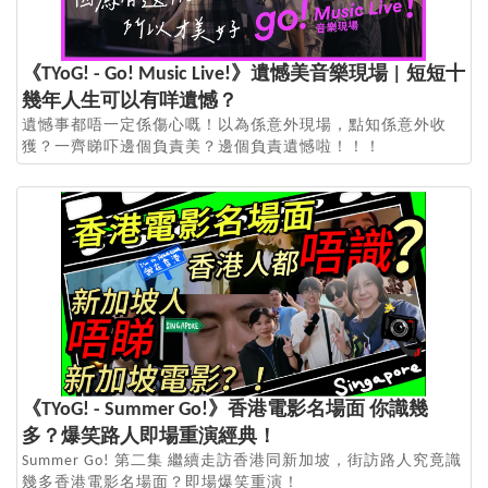
《TYoG! - Go! Music Live!》遺憾美音樂現場 | 短短十
幾年人生可以有咩遺憾？
遺憾事都唔一定係傷心嘅！以為係意外現場，點知係意外收
獲？一齊睇吓邊個負責美？邊個負責遺憾啦！！！
《TYoG! - Summer Go!》香港電影名場面 你識幾
多？爆笑路人即場重演經典！
Summer Go! 第二集 繼續走訪香港同新加坡，街訪路人究竟識
幾多香港電影名場面？即場爆笑重演！