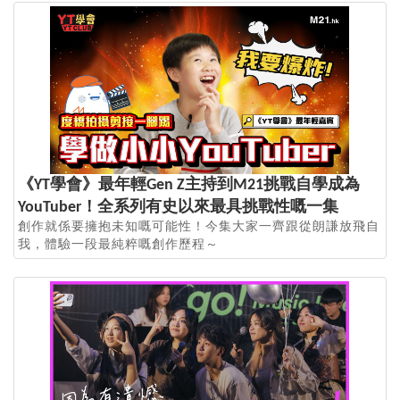
《YT學會》最年輕Gen Z主持到M21挑戰自學成為
YouTuber！全系列有史以來最具挑戰性嘅一集
創作就係要擁抱未知嘅可能性！今集大家一齊跟從朗謙放飛自
我，體驗一段最純粹嘅創作歷程～