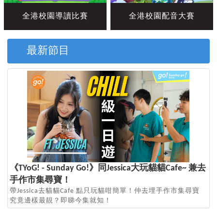
全港校園導讀比賽
全港校園配音大賽
最新節目
《TYoG! - Sunday Go!》同Jessica大玩貓貓Cafe~ 兼去
手作市集尋寶！
帶Jessica去貓貓Cafe 點只玩貓咁簡單！仲去埋手作市集尋寶
究竟邊樣最靚？即睇今集就知！