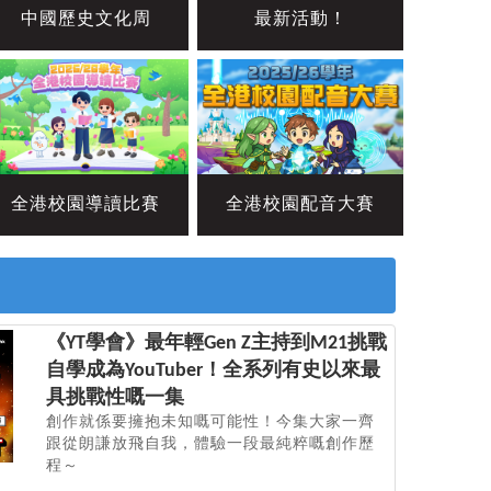
中國歷史文化周
最新活動！
全港校園導讀比賽
全港校園配音大賽
《YT學會》最年輕Gen Z主持到M21挑戰
自學成為YouTuber！全系列有史以來最
具挑戰性嘅一集
創作就係要擁抱未知嘅可能性！今集大家一齊
跟從朗謙放飛自我，體驗一段最純粹嘅創作歷
程～