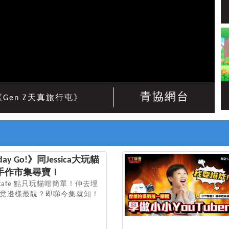
青協網台
《Gen Z天真旅行屯》
nday Go!》同Jessica大玩貓
兼去手作市集尋寶！
貓貓Cafe 點只玩貓咁簡單！仲去埋
究竟邊樣最靚？即睇今集就知！