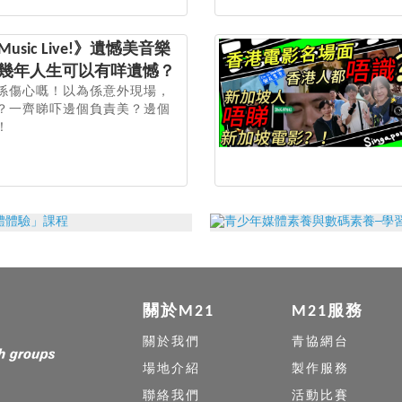
! Music Live!》遺憾美音樂
短十幾年人生可以有咩遺憾？
係傷心嘅！以為係意外現場，
？一齊睇吓邊個負責美？邊個
！
關於M21
M21服務
關於我們
青協網台
場地介紹
製作服務
聯絡我們
活動比賽