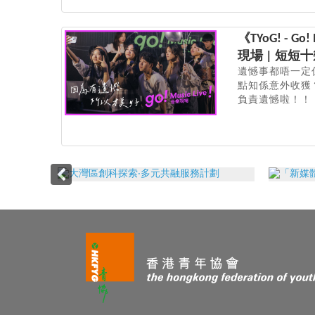
《TYoG! - Go
現場 | 短
遺憾事都唔一定
點知係意外收獲
負責遺憾啦！！