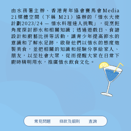
由水務署主辦、香港青年協會賽馬會Media
21媒體空間（下稱 M21）協辦的「惜水大使
計劃2023/24 — 惜水料理達人挑戰」，從烹飪
角度探討節水和相關知識；透過遊戲日、食譜
設計和廚藝比拼等活動，讓青少年提高節水的
意識和了解水足跡，啟發他們以惜水的態度炮
製美食，並把相關的知識和經驗分享給家人、
朋友，以至社會大眾，從而提醒大家在日常下
廚時精明用水，推廣惜水飲食文化。
常見問題
條款及細則
查詢