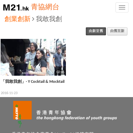
青協網台
Toggle
naviga
創業創新
我敢我創
由新至舊
由舊至新
02:46
「我敢我創」- Y Cocktail & Mocktail
2016-11-23