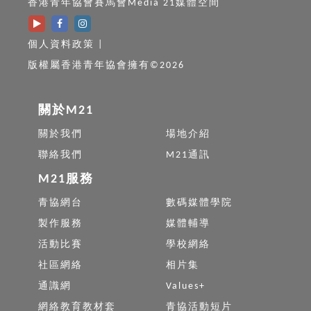
香港青年協會賽馬會Media 21媒體空間
個人資料政策
|
版權屬香港青年協會擁有©2026
關於M21
關於我們
場地介紹
聯絡我們
M21通訊
M21服務
青協網台
數碼媒體學院
製作服務
媒體輔導
活動比賽
學校網絡
社區網絡
相片集
通識網
Values+
網絡教育教材套
青協活動短片