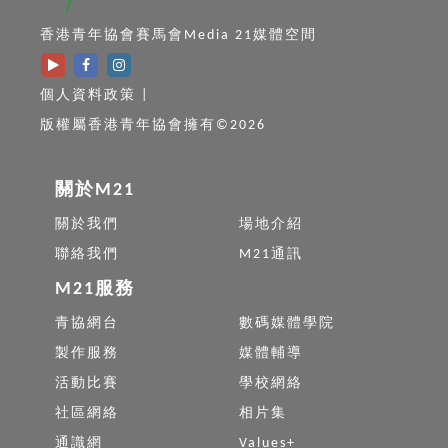
香港青年協會賽馬會Media 21媒體空間
個人資料政策
|
版權屬香港青年協會擁有©2026
關於M21
關於我們
場地介紹
聯絡我們
M21通訊
M21服務
青協網台
數碼媒體學院
製作服務
媒體輔導
活動比賽
學校網絡
社區網絡
相片集
通識網
Values+