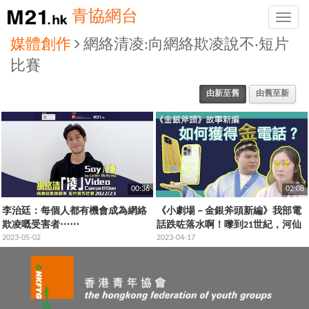
青協網台
Toggle
naviga
媒體創作
網絡清凌:向網絡欺凌說不‧短片
比賽
由新至舊
由舊至新
00:36
02:08
李治廷：每個人都有機會成為網絡
《小劇場－金銀斧頭新編》我部電
欺凌嘅受害者⋯⋯
話跌咗落水啊！嚟到21世紀，河仙
2023-05-02
子竟然同我講啲咁嘅嘢
2023-04-17