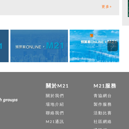
更多+
關於M21
M21服務
關於我們
青協網台
場地介紹
製作服務
聯絡我們
活動比賽
M21通訊
社區網絡