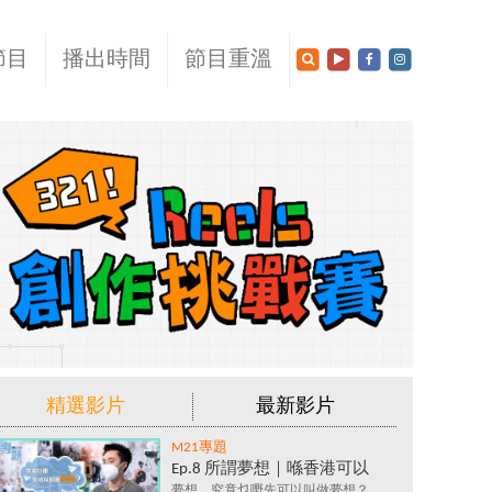
節目
播出時間
節目重溫
精選影片
最新影片
M21專題
Ep.8 所謂夢想｜喺香港可以
夢想，究竟乜嘢先可以叫做夢想？