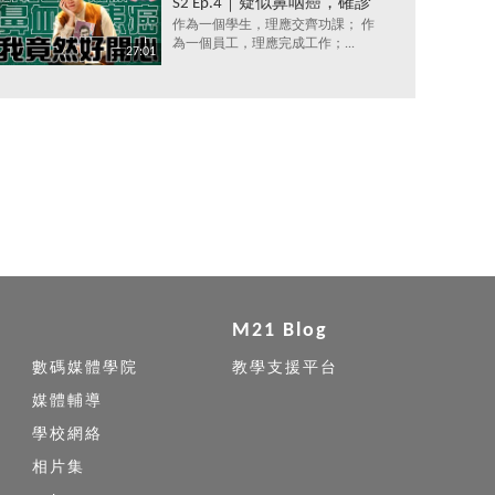
S2 Ep.4｜疑似鼻咽癌，確診
抑鬱症，究竟點解會咁？唔
作為一個學生，理應交齊功課； 作
為一個員工，理應完成工作；...
洗睇醫生，唔洗食藥，都可
27:01
以打敗抑鬱症？
M21 Blog
數碼媒體學院
教學支援平台
媒體輔導
學校網絡
相片集