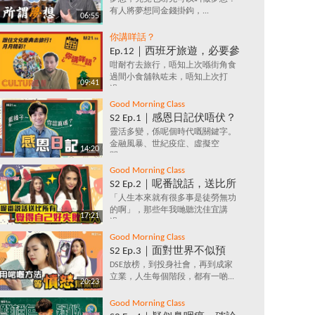
發夢嗎？夢想究竟係咩？追
有人將夢想同金錢掛鉤，...
夢=金錢+金錢+金錢？
06:55
你講咩話？
Ep.12｜西班牙旅遊，必要參
加的文化慶典活動✈️ 跟住節
咁耐冇去旅行，唔知上次喺街角食
過間小食舖執咗未，唔知上次打
日去旅行～月月精彩！
09:41
過...
Good Morning Class
S2 Ep.1｜感恩日記伏唔伏？
藍橘子為你解構，究竟係乜
靈活多變，係呢個時代嘅關鍵字。
金融風暴、世紀疫症、虛擬空
嘢原理，每天寫低3件感恩
14:20
間，...
事件，就會影響情緒？
Good Morning Class
S2 Ep.2｜呢番說話，送比所
有覺得自己好失敗嘅人｜放
「人生本來就有很多事是徒勞無功
的啊」，那些年我哋聽沈佳宜講
棄好唔好？堅持值唔值？人
17:21
過...
生到底有咩意義？
Good Morning Class
S2 Ep.3｜面對世界不似預
期，我要保持憤怒？｜負面
DSE放榜，到投身社會，再到成家
立業，人生每個階段，都有一啲...
情緒背後鮮為人知的含義，
20:23
你知道嗎？
Good Morning Class