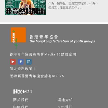
症，究竟點解會咁？唔洗睇醫
作為一個學生，理應交齊功課； 作為一
個員工，理應完成工作；...
生，唔洗食藥，都可以打敗抑鬱
27:01
症？
香港青年協會賽馬會Media 21媒體空間
個人資料政策
|
版權屬香港青年協會擁有©2026
關於M21
關於我們
場地介紹
聯絡我們
M21通訊