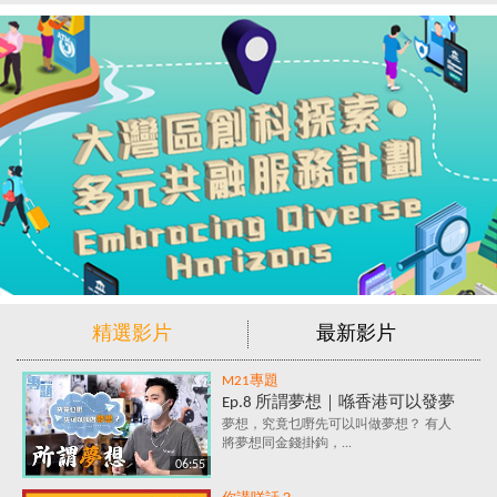
精選影片
最新影片
M21專題
Ep.8 所謂夢想｜喺香港可以發夢
嗎？夢想究竟係咩？追夢=金錢
夢想，究竟乜嘢先可以叫做夢想？ 有人
將夢想同金錢掛鉤，...
+金錢+金錢？
06:55