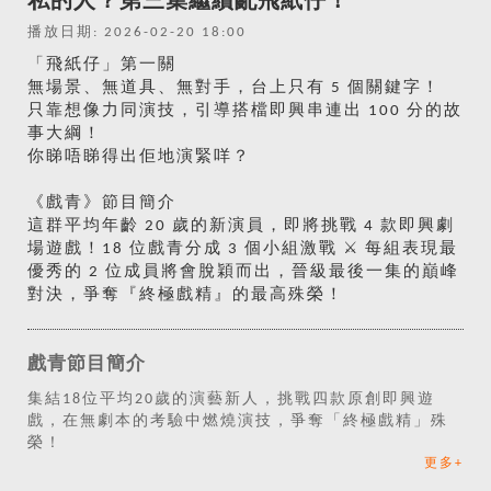
私的人？第三集繼續亂飛紙仔！
播放日期: 2026-02-20 18:00
「飛紙仔」第一關
無場景、無道具、無對手，台上只有 5 個關鍵字！
只靠想像力同演技，引導搭檔即興串連出 100 分的故
事大綱！
你睇唔睇得出佢地演緊咩？
《戲青》節目簡介
這群平均年齡 20 歲的新演員，即將挑戰 4 款即興劇
場遊戲！18 位戲青分成 3 個小組激戰 ⚔️ 每組表現最
優秀的 2 位成員將會脫穎而出，晉級最後一集的巔峰
對決，爭奪『終極戲精』的最高殊榮！
戲青節目簡介
集結18位平均20歲的演藝新人，挑戰四款原創即興遊
戲，在無劇本的考驗中燃燒演技，爭奪「終極戲精」殊
榮！
更多+