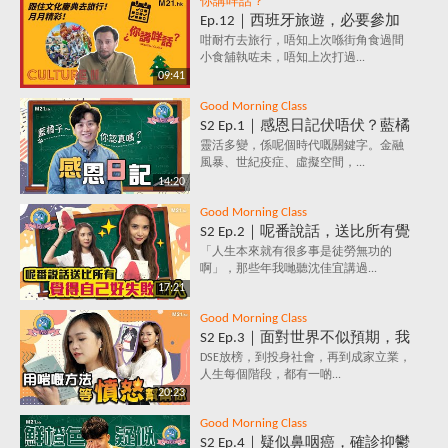
你講咩話？
Ep.12｜西班牙旅遊，必要參加
的文化慶典活動✈️ 跟住節日去旅
咁耐冇去旅行，唔知上次喺街角食過間
小食舖執咗未，唔知上次打過...
行～月月精彩！
09:41
Good Morning Class
S2 Ep.1｜感恩日記伏唔伏？藍橘
子為你解構，究竟係乜嘢原理，
靈活多變，係呢個時代嘅關鍵字。金融
風暴、世紀疫症、虛擬空間，...
每天寫低3件感恩事件，就會影
14:20
響情緒？
Good Morning Class
S2 Ep.2｜呢番說話，送比所有覺
得自己好失敗嘅人｜放棄好唔
「人生本來就有很多事是徒勞無功的
啊」，那些年我哋聽沈佳宜講過...
好？堅持值唔值？人生到底有咩
17:21
意義？
Good Morning Class
S2 Ep.3｜面對世界不似預期，我
要保持憤怒？｜負面情緒背後鮮
DSE放榜，到投身社會，再到成家立業，
人生每個階段，都有一啲...
為人知的含義，你知道嗎？
20:23
Good Morning Class
S2 Ep.4｜疑似鼻咽癌，確診抑鬱