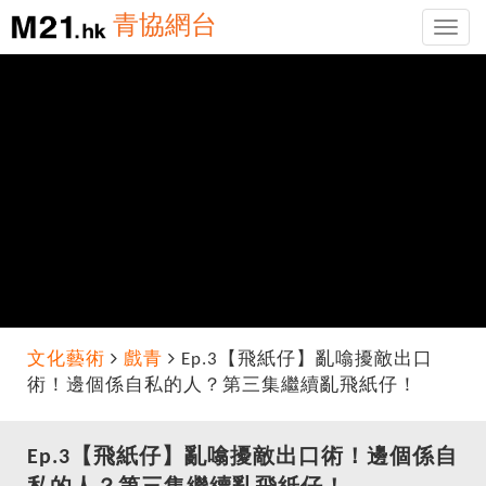
青協網台
Toggle
naviga
文化藝術
戲青
Ep.3【飛紙仔】亂噏擾敵出口
術！邊個係自私的人？第三集繼續亂飛紙仔！
Ep.3【飛紙仔】亂噏擾敵出口術！邊個係自