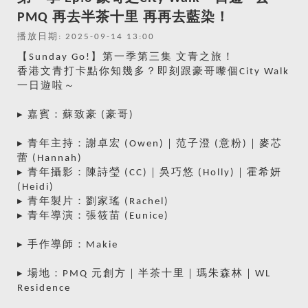
PMQ 再去半茶十里 再再去藍染！
播放日期: 2025-09-14 13:00
【Sunday Go!】第一季第三集 文青之旅！
香港文青打卡點你知幾多？即刻跟豪哥嚟個City Walk
一日遊啦～
▸ 嘉賓：蘇致豪 (豪哥)
▸ 青年主持：謝卓宏 (Owen)｜范子澄 (意粉)｜麥芯
蕾 (Hannah)
▸ 青年攝影：陳詩瑩 (CC)｜吳巧悠 (Holly)｜霍希妍
(Heidi)
▸ 青年製片：劉家瑤 (Rachel)
▸ 青年導演：張筱苗 (Eunice)
▸ 手作導師：Makie
▸ 場地：PMQ 元創方｜半茶十里｜瑪朱森林｜WL
Residence