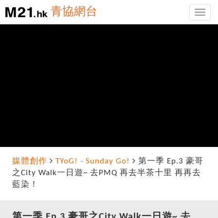
青協網台
Toggle
naviga
媒體創作
TYoG! - Sunday Go!
第一季 Ep.3 豪哥
之City Walk一日遊~ 去PMQ 再去半茶十里 再再去
藍染！
第一季 Ep.3 豪哥之City Walk一日遊~ 去