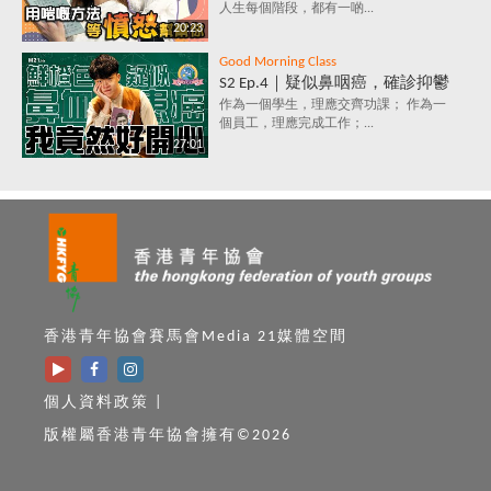
人生每個階段，都有一啲...
為人知的含義，你知道嗎？
20:23
Good Morning Class
S2 Ep.4｜疑似鼻咽癌，確診抑鬱
症，究竟點解會咁？唔洗睇醫
作為一個學生，理應交齊功課； 作為一
個員工，理應完成工作；...
生，唔洗食藥，都可以打敗抑鬱
27:01
症？
香港青年協會賽馬會Media 21媒體空間
個人資料政策
|
版權屬香港青年協會擁有©2026