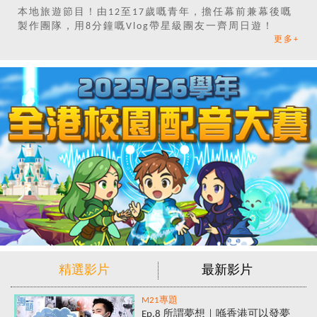
本地旅遊節目！由12至17歲嘅青年，擔任幕前兼幕後嘅
製作團隊，用8分鐘嘅Vlog帶星級團友一齊周日遊！
更多+
精選影片
最新影片
M21專題
Ep.8 所謂夢想｜喺香港可以發夢