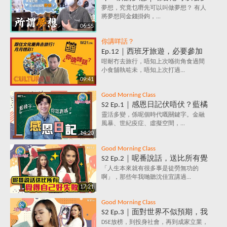
嗎？夢想究竟係咩？追夢=金錢
夢想，究竟乜嘢先可以叫做夢想？ 有人
將夢想同金錢掛鉤，...
+金錢+金錢？
06:55
你講咩話？
Ep.12｜西班牙旅遊，必要參加
的文化慶典活動✈️ 跟住節日去旅
咁耐冇去旅行，唔知上次喺街角食過間
小食舖執咗未，唔知上次打過...
行～月月精彩！
09:41
Good Morning Class
S2 Ep.1｜感恩日記伏唔伏？藍橘
子為你解構，究竟係乜嘢原理，
靈活多變，係呢個時代嘅關鍵字。金融
風暴、世紀疫症、虛擬空間，...
每天寫低3件感恩事件，就會影
14:20
響情緒？
Good Morning Class
S2 Ep.2｜呢番說話，送比所有覺
得自己好失敗嘅人｜放棄好唔
「人生本來就有很多事是徒勞無功的
啊」，那些年我哋聽沈佳宜講過...
好？堅持值唔值？人生到底有咩
17:21
意義？
Good Morning Class
S2 Ep.3｜面對世界不似預期，我
要保持憤怒？｜負面情緒背後鮮
DSE放榜，到投身社會，再到成家立業，