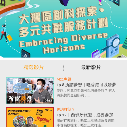
精選影片
最新影片
M21專題
Ep.8 所謂夢想｜喺香港可以發夢
嗎？夢想究竟係咩？追夢=金錢
夢想，究竟乜嘢先可以叫做夢想？ 有人
將夢想同金錢掛鉤，...
+金錢+金錢？
06:55
你講咩話？
Ep.12｜西班牙旅遊，必要參加
的文化慶典活動✈️ 跟住節日去旅
咁耐冇去旅行，唔知上次喺街角食過間
小食舖執咗未，唔知上次打過...