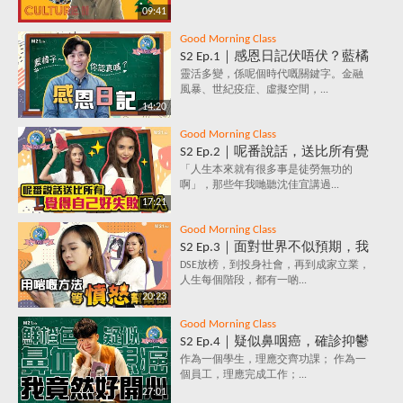
行～月月精彩！
09:41
Good Morning Class
S2 Ep.1｜感恩日記伏唔伏？藍橘
子為你解構，究竟係乜嘢原理，
靈活多變，係呢個時代嘅關鍵字。金融
風暴、世紀疫症、虛擬空間，...
每天寫低3件感恩事件，就會影
14:20
響情緒？
Good Morning Class
S2 Ep.2｜呢番說話，送比所有覺
得自己好失敗嘅人｜放棄好唔
「人生本來就有很多事是徒勞無功的
啊」，那些年我哋聽沈佳宜講過...
好？堅持值唔值？人生到底有咩
17:21
意義？
Good Morning Class
S2 Ep.3｜面對世界不似預期，我
要保持憤怒？｜負面情緒背後鮮
DSE放榜，到投身社會，再到成家立業，
人生每個階段，都有一啲...
為人知的含義，你知道嗎？
20:23
Good Morning Class
S2 Ep.4｜疑似鼻咽癌，確診抑鬱
症，究竟點解會咁？唔洗睇醫
作為一個學生，理應交齊功課； 作為一
個員工，理應完成工作；...
生，唔洗食藥，都可以打敗抑鬱
27:01
症？