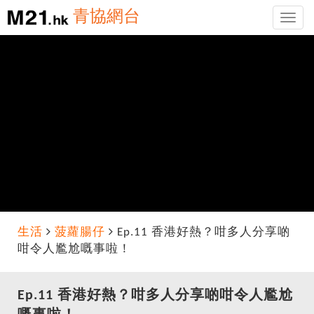
青協網台
Toggle
naviga
生活
菠蘿腸仔
Ep.11 香港好熱？咁多人分享啲
咁令人尷尬嘅事啦！
Ep.11 香港好熱？咁多人分享啲咁令人尷尬