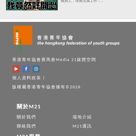
個員工，理應完成工作；...
生，唔洗食藥，都可以打敗抑鬱
27:01
症？
香港青年協會賽馬會Media 21媒體空間
個人資料政策
|
版權屬香港青年協會擁有©2026
關於M21
關於我們
場地介紹
聯絡我們
M21通訊