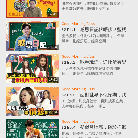
的文化慶典活動✈️ 跟住節日去旅
咁耐冇去旅行，唔知上次喺街角食過間
小食舖執咗未，唔知上次打過...
行～月月精彩！
09:41
Good Morning Class
S2 Ep.1｜感恩日記伏唔伏？藍橘
子為你解構，究竟係乜嘢原理，
靈活多變，係呢個時代嘅關鍵字。金融
風暴、世紀疫症、虛擬空間，...
每天寫低3件感恩事件，就會影
14:20
響情緒？
Good Morning Class
S2 Ep.2｜呢番說話，送比所有覺
得自己好失敗嘅人｜放棄好唔
「人生本來就有很多事是徒勞無功的
啊」，那些年我哋聽沈佳宜講過...
好？堅持值唔值？人生到底有咩
17:21
意義？
Good Morning Class
S2 Ep.3｜面對世界不似預期，我
要保持憤怒？｜負面情緒背後鮮
DSE放榜，到投身社會，再到成家立業，
人生每個階段，都有一啲...
為人知的含義，你知道嗎？
20:23
Good Morning Class
S2 Ep.4｜疑似鼻咽癌，確診抑鬱
症，究竟點解會咁？唔洗睇醫
作為一個學生，理應交齊功課； 作為一