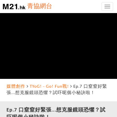
青協網台
Toggle
naviga
媒體創作
TYoG! - Go! Fun戰!
Ep.7 口窒窒好緊
張...想克服鏡頭恐懼？試吓呢個小秘訣啦！
Ep.7 口窒窒好緊張...想克服鏡頭恐懼？試