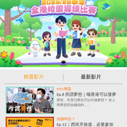
精選影片
最新影片
M21專題
Ep.8 所謂夢想｜喺香港可以發夢
嗎？夢想究竟係咩？追夢=金錢
夢想，究竟乜嘢先可以叫做夢想？ 有人
將夢想同金錢掛鉤，...
+金錢+金錢？
06:55
你講咩話？
Ep.12｜西班牙旅遊，必要參加