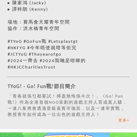
▸ 陳家鴻 (Jacky)
▸ 譚梓朗 (Kenny)
場地：賽馬會天耀青年空間
協作：洪水橋青年空間
#TYoG #GoFun戰 #Letsplaytgt
#HKFYG #今年唔使就咁等佢完
#JCTYoG #Theyearofgo
#2024一齊去 #2024我哋是咁睇的
#HKJCCharitiesTrust
TYoG! - Go! Fun戰!節目簡介
「青春就係乜都要試！搏盡無悔係今次！」《Go! Fun
戰!》作為全港首個NGO策劃的遊戲主持人育成真人騷，
一連八集將會透過星級嘉賓岑珈其，以及一連串實戰，
教授青年如何成為一位出色的遊戲主持人！
更多+