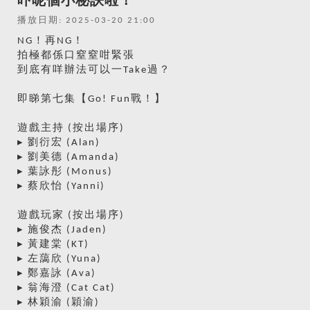
吓呢個小秘訣啦！
播放日期: 2025-03-20 21:00
NG！再NG！
拍極都係口窒窒咁緊張
到底有咩辦法可以一Take過？
即睇第七集【Go! Fun戰！】
遊戲主持 (按出場序)
▸ 劉衍宏 (Alan)
▸ 劉美德 (Amanda)
▸ 葉詠彤 (Monus)
▸ 蔡欣怡 (Yanni)
遊戲玩家 (按出場序)
▸ 施俊杰 (Jaden)
▸ 黃建棠 (KT)
▸ 左藹欣 (Yuna)
▸ 鄭嘉詠 (Ava)
▸ 翁海澄 (Cat Cat)
▸ 林穎渝 (穎渝)