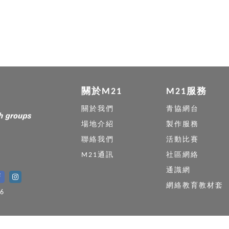
關於M21
M21服務
關於我們
青協網台
場地介紹
製作服務
聯絡我們
活動比賽
M21通訊
社區網絡
通識網
網絡教育教材套
6