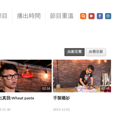
節目
播出時間
節目重溫
由新至舊
由舊至新
02:16
02:48
真我-Wheat paste
手製襯衫
3-11-30
2013-11-01