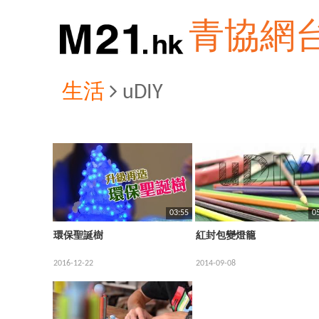
青協網
生活
uDIY
03:55
0
環保聖誕樹
紅封包變燈籠
2016-12-22
2014-09-08