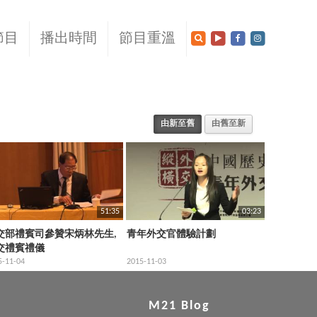
節目
播出時間
節目重溫
由新至舊
由舊至新
51:35
03:23
交部禮賓司參贊宋炳林先生,
青年外交官體驗計劃
交禮賓禮儀
5-11-04
2015-11-03
M21 Blog