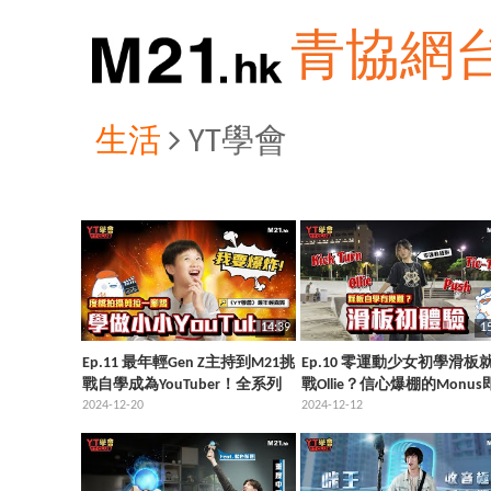
青協網
生活
YT學會
14:39
1
Ep.11 最年輕Gen Z主持到M21挑
Ep.10 零運動少女初學滑板
戰自學成為YouTuber！全系列
戰Ollie？信心爆棚的Monus
有史以來最具挑戰性嘅一集
2024-12-20
面對失敗的無限輪迴...
2024-12-12