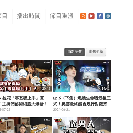
節目
播出時間
節目重溫
由新至舊
由舊至新
20:45
14:41
p.7 拉花「零基礎上手」實
Ep.6（下集）燃燒生命嘅最後三
！主持們藝術細胞大爆發！
式！奧雲最終能否履行對觀眾
4-07-26
嘅承諾！？
2024-06-21