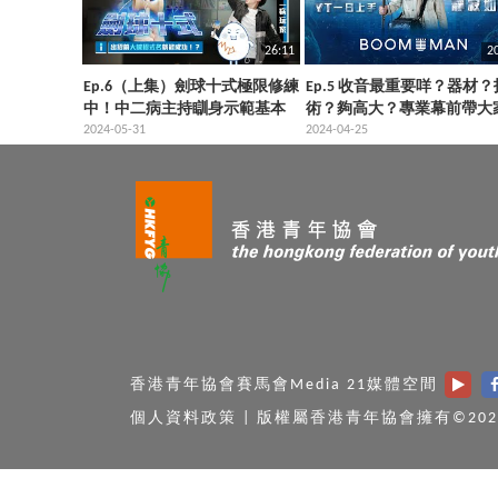
26:11
2
Ep.6（上集）劍球十式極限修練
Ep.5 收音最重要咩？器材？
中！中二病主持瞓身示範基本
術？夠高大？專業幕前帶大
十式係咪真係咁「基本」！？
2024-05-31
體驗收音師嘅艱辛，一日上
2024-04-25
達致收音極致！？
香港青年協會賽馬會Media 21媒體空間
個人資料政策
|
版權屬香港青年協會擁有©202