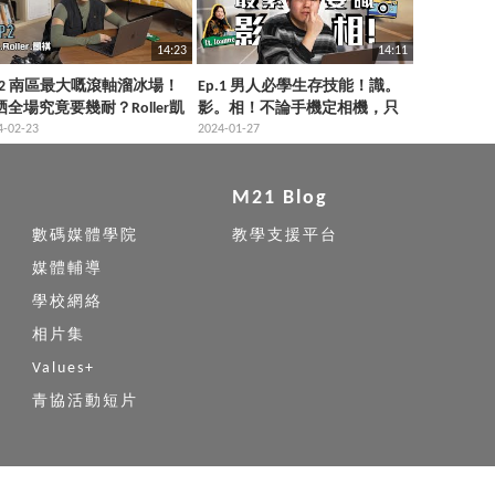
14:23
14:11
p.2 南區最大嘅滾軸溜冰場！
Ep.1 男人必學生存技能！識。
晒全場究竟要幾耐？Roller凱
影。相！不論手機定相機，只
實測話你知！
4-02-23
要記住兩個字就得！
2024-01-27
M21 Blog
數碼媒體學院
教學支援平台
媒體輔導
學校網絡
相片集
Values+
青協活動短片