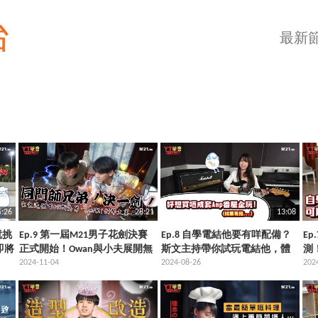
台
最新
5:26
28:21
13:08
就挑
Ep.9 第一屆M21男子花劍決賽
Ep.8 自學電結他要有咩配備？
E
即將
正式開始！Owan與小夫展開無
斯文主持帶你試玩電結他，體
測
情對決！比賽第一，友誼第
2024-11-04
驗音色極限！
2024-08-26
202
二！