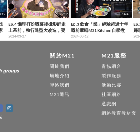
0:19
25:12
14:45
技
Ep.4 懶理打扮嘅幕後攝影師走
Ep.3 飲食「業」經驗超過十年
E
家
上幕前，執行造型大改造，要
嘅前輩喺M21 Kitchen自學煮
踩
手
做一個精緻Boy！
2024-03-27
餸？帶大家突破日常嘅煮食邏
2024-03-12
祺
202
輯！
關於M21
M21服務
關於我們
青協網台
場地介紹
製作服務
聯絡我們
活動比賽
M21通訊
社區網絡
通識網
網絡教育教材套
6