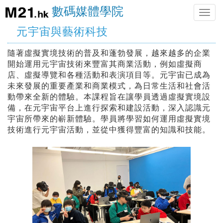
數碼媒體學院
Toggle
naviga
元宇宙與藝術科技
隨著虛擬實境技術的普及和蓬勃發展，越來越多的企業
開始運用元宇宙技術來豐富其商業活動，例如虛擬商
店、虛擬導覽和各種活動和表演項目等。元宇宙已成為
未來發展的重要產業和商業模式，為日常生活和社會活
動帶來全新的體驗。本課程旨在讓學員透過虛擬實境設
備，在元宇宙平台上進行探索和建設活動，深入認識元
宇宙所帶來的嶄新體驗。學員將學習如何運用虛擬實境
技術進行元宇宙活動，並從中獲得豐富的知識和技能。