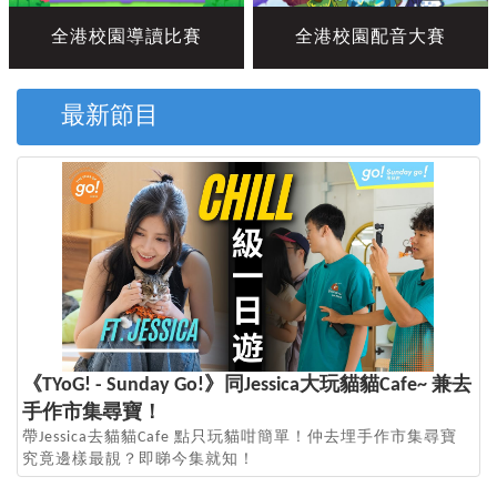
全港校園導讀比賽
全港校園配音大賽
最新節目
《TYoG! - Sunday Go!》同Jessica大玩貓貓Cafe~ 兼去
手作市集尋寶！
帶Jessica去貓貓Cafe 點只玩貓咁簡單！仲去埋手作市集尋寶
究竟邊樣最靚？即睇今集就知！