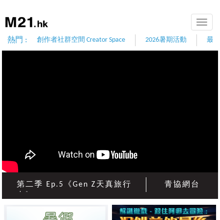
Toggle
naviga
熱門 :
創作者社群空間 Creator Space
2026暑期活動
最
第二季 Ep.5《Gen Z天真旅行
青協網台
屯》