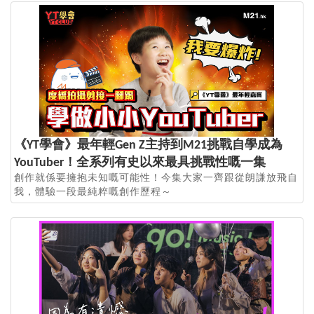
《YT學會》最年輕Gen Z主持到M21挑戰自學成為
YouTuber！全系列有史以來最具挑戰性嘅一集
創作就係要擁抱未知嘅可能性！今集大家一齊跟從朗謙放飛自
我，體驗一段最純粹嘅創作歷程～