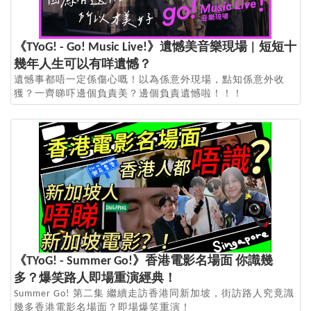
《TYoG! - Go! Music Live!》遺憾美音樂現場 | 短短十
幾年人生可以有咩遺憾？
遺憾事都唔一定係傷心嘅！以為係意外現場，點知係意外收
獲？一齊睇吓邊個負責美？邊個負責遺憾啦！！！
《TYoG! - Summer Go!》香港電影名場面 你識幾
多？爆笑路人即場重演經典！
Summer Go! 第二集 繼續走訪香港同新加坡，街訪路人究竟識
幾多香港電影名場面？即場爆笑重演！