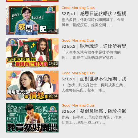
Good Morning Class
S2 Ep.1｜感恩日記伏唔伏？藍橘
子為你解構，究竟係乜嘢原理，
靈活多變，係呢個時代嘅關鍵字。金融
風暴、世紀疫症、虛擬空間，...
每天寫低3件感恩事件，就會影
14:20
響情緒？
Good Morning Class
S2 Ep.2｜呢番說話，送比所有覺
得自己好失敗嘅人｜放棄好唔
「人生本來就有很多事是徒勞無功的
啊」，那些年我哋聽沈佳宜講過...
好？堅持值唔值？人生到底有咩
17:21
意義？
Good Morning Class
S2 Ep.3｜面對世界不似預期，我
要保持憤怒？｜負面情緒背後鮮
DSE放榜，到投身社會，再到成家立業，
人生每個階段，都有一啲...
為人知的含義，你知道嗎？
20:23
Good Morning Class
S2 Ep.4｜疑似鼻咽癌，確診抑鬱
症，究竟點解會咁？唔洗睇醫
作為一個學生，理應交齊功課； 作為一
個員工，理應完成工作；...
生，唔洗食藥，都可以打敗抑鬱
27:01
症？