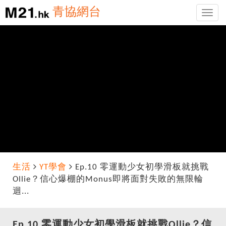
青協網台
Toggle
naviga
生活
YT學會
Ep.10 零運動少女初學滑板就挑戰
Ollie？信心爆棚的Monus即將面對失敗的無限輪
迴...
Ep.10 零運動少女初學滑板就挑戰Ollie？信