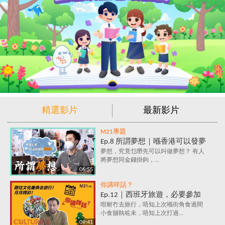
精選影片
最新影片
M21專題
Ep.8 所謂夢想｜喺香港可以發夢
嗎？夢想究竟係咩？追夢=金錢
夢想，究竟乜嘢先可以叫做夢想？ 有人
將夢想同金錢掛鉤，...
+金錢+金錢？
06:55
你講咩話？
Ep.12｜西班牙旅遊，必要參加
的文化慶典活動✈️ 跟住節日去旅
咁耐冇去旅行，唔知上次喺街角食過間
小食舖執咗未，唔知上次打過...
行～月月精彩！
09:41