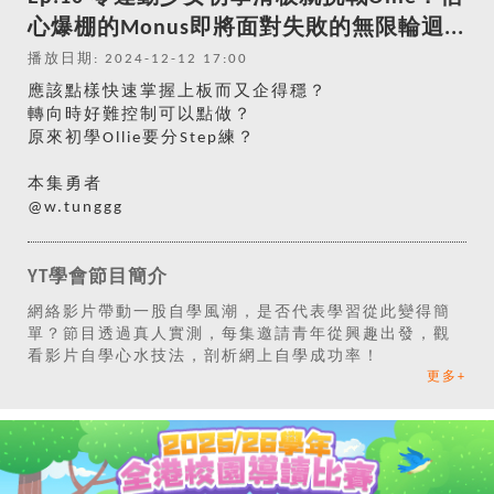
心爆棚的Monus即將面對失敗的無限輪迴...
播放日期: 2024-12-12 17:00
應該點樣快速掌握上板而又企得穩？
轉向時好難控制可以點做？
原來初學Ollie要分Step練？
本集勇者
@w.tunggg
YT學會節目簡介
網絡影片帶動一股自學風潮，是否代表學習從此變得簡
單？節目透過真人實測，每集邀請青年從興趣出發，觀
看影片自學心水技法，剖析網上自學成功率！
更多+