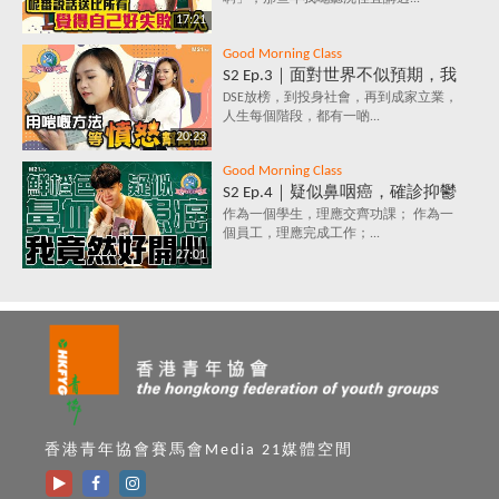
好？堅持值唔值？人生到底有咩
17:21
意義？
Good Morning Class
S2 Ep.3｜面對世界不似預期，我
要保持憤怒？｜負面情緒背後鮮
DSE放榜，到投身社會，再到成家立業，
人生每個階段，都有一啲...
為人知的含義，你知道嗎？
20:23
Good Morning Class
S2 Ep.4｜疑似鼻咽癌，確診抑鬱
症，究竟點解會咁？唔洗睇醫
作為一個學生，理應交齊功課； 作為一
個員工，理應完成工作；...
生，唔洗食藥，都可以打敗抑鬱
27:01
症？
香港青年協會賽馬會Media 21媒體空間