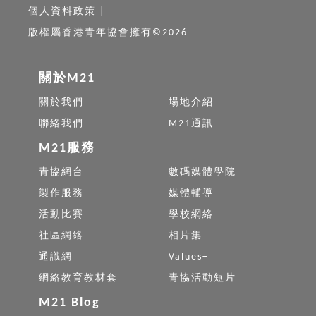
個人資料政策
|
版權屬香港青年協會擁有©2026
關於M21
關於我們
場地介紹
聯絡我們
M21通訊
M21服務
青協網台
數碼媒體學院
製作服務
媒體輔導
活動比賽
學校網絡
社區網絡
相片集
通識網
Values+
網絡教育教材套
青協活動短片
M21 Blog