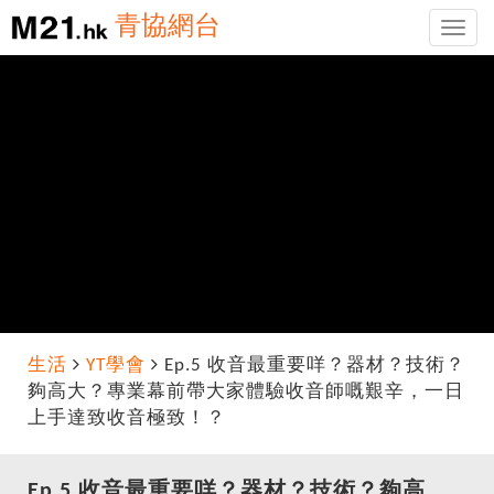
青協網台
Toggle
naviga
生活
YT學會
Ep.5 收音最重要咩？器材？技術？
夠高大？專業幕前帶大家體驗收音師嘅艱辛，一日
上手達致收音極致！？
Ep.5 收音最重要咩？器材？技術？夠高