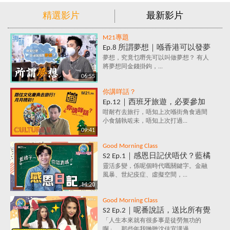
精選影片
最新影片
M21專題
Ep.8 所謂夢想｜喺香港可以發夢
嗎？夢想究竟係咩？追夢=金錢
夢想，究竟乜嘢先可以叫做夢想？ 有人
將夢想同金錢掛鉤，...
+金錢+金錢？
06:55
你講咩話？
Ep.12｜西班牙旅遊，必要參加
的文化慶典活動✈️ 跟住節日去旅
咁耐冇去旅行，唔知上次喺街角食過間
小食舖執咗未，唔知上次打過...
行～月月精彩！
09:41
Good Morning Class
S2 Ep.1｜感恩日記伏唔伏？藍橘
子為你解構，究竟係乜嘢原理，
靈活多變，係呢個時代嘅關鍵字。金融
風暴、世紀疫症、虛擬空間，...
每天寫低3件感恩事件，就會影
14:20
響情緒？
Good Morning Class
S2 Ep.2｜呢番說話，送比所有覺
得自己好失敗嘅人｜放棄好唔
「人生本來就有很多事是徒勞無功的
啊」，那些年我哋聽沈佳宜講過...