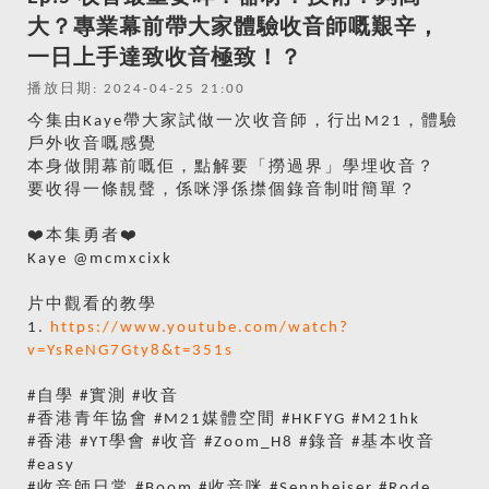
大？專業幕前帶大家體驗收音師嘅艱辛，
一日上手達致收音極致！？
播放日期: 2024-04-25 21:00
今集由Kaye帶大家試做一次收音師，行出M21，體驗
戶外收音嘅感覺
本身做開幕前嘅佢，點解要「撈過界」學埋收音？
要收得一條靚聲，係咪淨係㩒個錄音制咁簡單？
❤️本集勇者❤️
Kaye @mcmxcixk
片中觀看的教學
1.
https://www.youtube.com/watch?
v=YsReNG7Gty8&t=351s
#自學 #實測 #收音
#香港青年協會 #M21媒體空間 #HKFYG #M21hk
#香港 #YT學會 #收音 #Zoom_H8 #錄音 #基本收音
#easy
#收音師日常 #Boom #收音咪 #Sennheiser #Rode