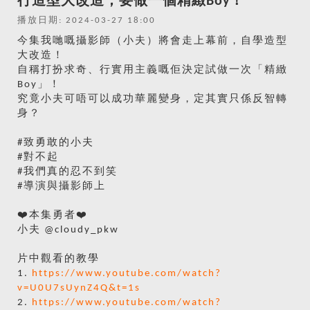
行造型大改造，要做一個精緻Boy！
播放日期: 2024-03-27 18:00
今集我哋嘅攝影師（小夫）將會走上幕前，自學造型
大改造！
自稱打扮求奇、行實用主義嘅佢決定試做一次「精緻
Boy」！
究竟小夫可唔可以成功華麗變身，定其實只係反智轉
身？
#致勇敢的小夫
#對不起
#我們真的忍不到笑
#導演與攝影師上
❤️本集勇者❤️
小夫 @cloudy_pkw
片中觀看的教學
1.
https://www.youtube.com/watch?
v=U0U7sUynZ4Q&t=1s
2.
https://www.youtube.com/watch?