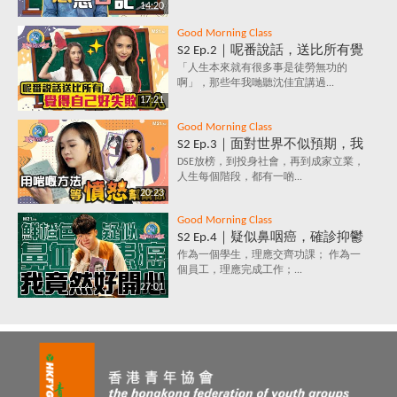
14:20
響情緒？
Good Morning Class
S2 Ep.2｜呢番說話，送比所有覺
得自己好失敗嘅人｜放棄好唔
「人生本來就有很多事是徒勞無功的
啊」，那些年我哋聽沈佳宜講過...
好？堅持值唔值？人生到底有咩
17:21
意義？
Good Morning Class
S2 Ep.3｜面對世界不似預期，我
要保持憤怒？｜負面情緒背後鮮
DSE放榜，到投身社會，再到成家立業，
人生每個階段，都有一啲...
為人知的含義，你知道嗎？
20:23
Good Morning Class
S2 Ep.4｜疑似鼻咽癌，確診抑鬱
症，究竟點解會咁？唔洗睇醫
作為一個學生，理應交齊功課； 作為一
個員工，理應完成工作；...
生，唔洗食藥，都可以打敗抑鬱
27:01
症？