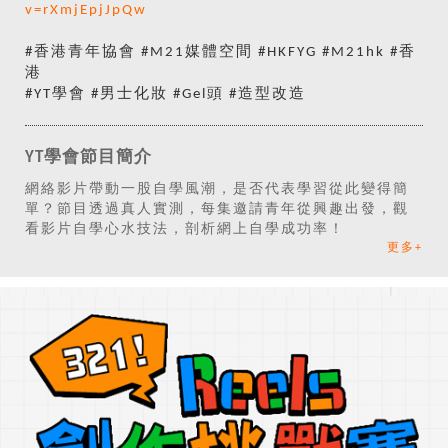
v=rXmjEpjJpQw
#香港青年協會 #M21媒體空間 #HKFYG #M21hk #香
港
#YT學會 #男士化妝 #Gel頭 #造型改造
YT學會節目簡介
網絡影片帶動一股自學風潮，是否代表學習從此變得簡
單？節目透過真人實測，每集邀請青年從興趣出發，觀
看影片自學心水技法，剖析網上自學成功率！
更多+