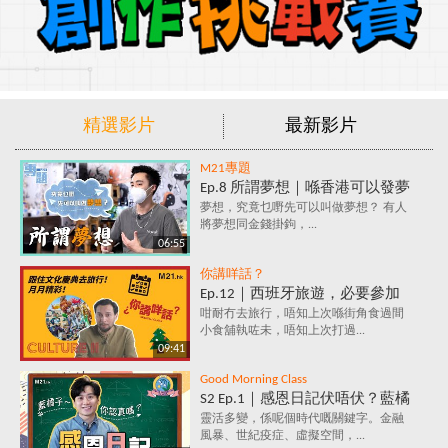
精選影片
最新影片
M21專題
Ep.8 所謂夢想｜喺香港可以發夢
嗎？夢想究竟係咩？追夢=金錢
夢想，究竟乜嘢先可以叫做夢想？ 有人
將夢想同金錢掛鉤，...
+金錢+金錢？
06:55
你講咩話？
Ep.12｜西班牙旅遊，必要參加
的文化慶典活動✈️ 跟住節日去旅
咁耐冇去旅行，唔知上次喺街角食過間
小食舖執咗未，唔知上次打過...
行～月月精彩！
09:41
Good Morning Class
S2 Ep.1｜感恩日記伏唔伏？藍橘
子為你解構，究竟係乜嘢原理，
靈活多變，係呢個時代嘅關鍵字。金融
風暴、世紀疫症、虛擬空間，...
每天寫低3件感恩事件，就會影