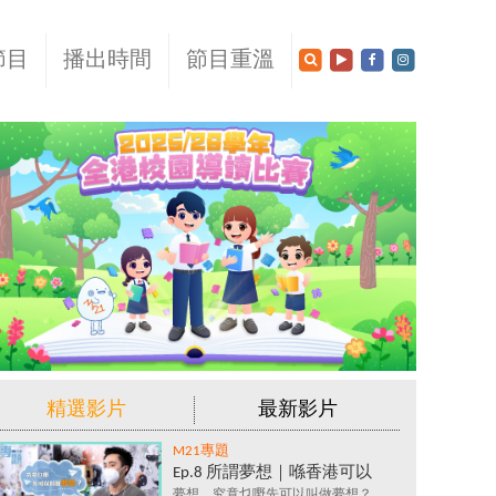
節目
播出時間
節目重溫
精選影片
最新影片
M21專題
Ep.8 所謂夢想｜喺香港可以
夢想，究竟乜嘢先可以叫做夢想？