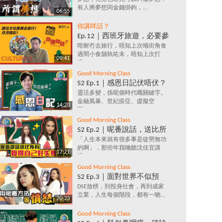
發夢嗎？夢想究竟係咩？追
有人將夢想同金錢掛鉤，...
夢=金錢+金錢+金錢？
06:55
你講咩話？
Ep.12｜西班牙旅遊，必要參
加的文化慶典活動✈️ 跟住節
咁耐冇去旅行，唔知上次喺街角食
過間小食舖執咗未，唔知上次打
日去旅行～月月精彩！
09:41
過...
Good Morning Class
S2 Ep.1｜感恩日記伏唔伏？
藍橘子為你解構，究竟係乜
靈活多變，係呢個時代嘅關鍵字。
金融風暴、世紀疫症、虛擬空
嘢原理，每天寫低3件感恩
14:20
間，...
事件，就會影響情緒？
Good Morning Class
S2 Ep.2｜呢番說話，送比所
有覺得自己好失敗嘅人｜放
「人生本來就有很多事是徒勞無功
的啊」，那些年我哋聽沈佳宜講
棄好唔好？堅持值唔值？人
17:21
過...
生到底有咩意義？
Good Morning Class
S2 Ep.3｜面對世界不似預
期，我要保持憤怒？｜負面
DSE放榜，到投身社會，再到成家
立業，人生每個階段，都有一啲...
情緒背後鮮為人知的含義，
20:23
你知道嗎？
Good Morning Class