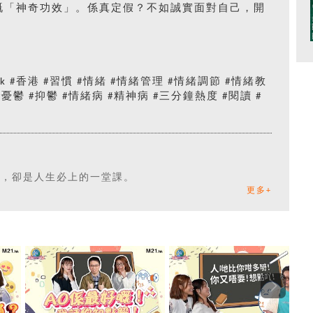
嘅「神奇功效」。係真定假？不如誠實面對自己，開
hk #香港 #習慣 #情緒 #情緒管理 #情緒調節 #情緒教
#憂鬱 #抑鬱 #情緒病 #精神病 #三分鐘熱度 #閱讀 #
天，卻是人生必上的一堂課。
更多+