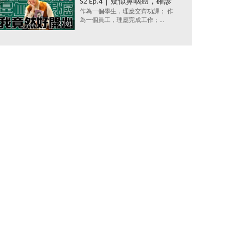
S2 Ep.4｜疑似鼻咽癌，確診
抑鬱症，究竟點解會咁？唔
作為一個學生，理應交齊功課； 作
為一個員工，理應完成工作；...
洗睇醫生，唔洗食藥，都可
27:01
以打敗抑鬱症？