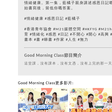
情緒健康。第一集，藍橘子親身講述感恩日記
始書寫後，留低你嘅答案。
#情緒健康 #感恩日記 #藍橘子
#香港青年協會 #M21媒體空間 #HKFYG #M21
育 #情緒化 #感恩 #日記 #不開心 #開心 #高興 
書本 #書 #睇書 #作家 #人生 #無力
Good Morning Class節目簡介
這堂課，沒有課本，沒有文憑，沒有上完的那一
Good Morning Class更多影片: