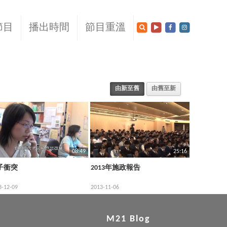
節目
播出時間
節目重溫
由新至舊
由舊至新
08:49
25:16
子衝突
2013年施政報告
3-12-09
2013-11-06
M21 Blog