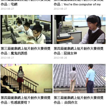
作品：宅網
作品：You're the computer of my
2013-06-27
eyes
2013-06-27
02:00
04:53
第三屆健康網上短片創作大賽得獎
第四屆健康網上短片創作大賽得獎
作品：魔鬼的誘惑
作品：惡搞女神
2013-06-27
2013-06-26
04:01
04:55
第四屆健康網上短片創作大賽得獎
第三屆健康網上短片創作大賽得獎
作品：性感就要咁？
作品： 由我作主