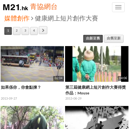
青協網台
Toggle
naviga
媒體創作
健康網上短片創作大賽
1
2
3
4
由新至舊
由舊至新
02:04
04:06
如果係你，你會點揀？
第三屆健康網上短片創作大賽得獎
作品：Mouse
2013-09-27
2013-06-29