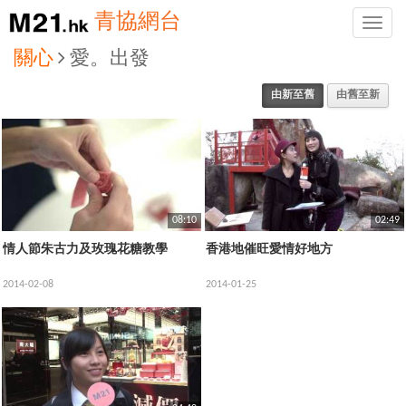
青協網台
Toggle
naviga
關心
愛。出發
由新至舊
由舊至新
08:10
02:49
情人節朱古力及玫瑰花糖教學
香港地催旺愛情好地方
2014-02-08
2014-01-25