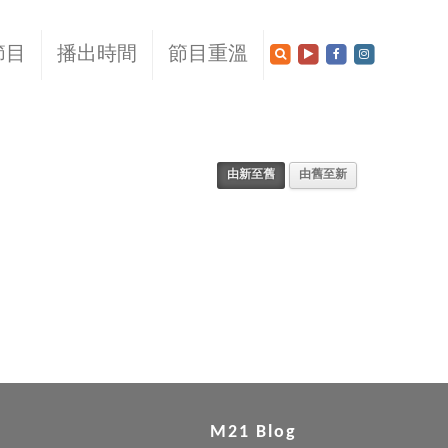
節目
播出時間
節目重溫
由新至舊
由舊至新
M21 Blog