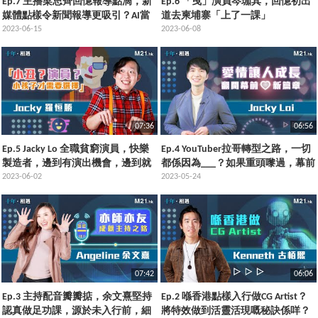
Ep.7 主播梁思齊回憶報導點滴，新
Ep.6 「曳」演員岑珈其，回憶初出
媒體點樣令新聞報導更吸引？AI當
道去柬埔寨「上了一課」
道，將來仲需要主播嗎？
2023-06-15
2023-06-08
07:36
06:56
Ep.5 Jacky Lo 全職貧窮演員，快樂
Ep.4 YouTuber拉哥轉型之路，一切
製造者，邊到有演出機會，邊到就
都係因為___？如果重頭嚟過，幕前
有佢！
2023-06-02
應該咁樣做？
2023-05-24
07:42
06:06
Ep.3 主持配音瓣瓣掂，余文熹堅持
Ep.2 喺香港點樣入行做CG Artist？
認真做足功課，源於未入行前，細
將特效做到活靈活現嘅秘訣係咩？