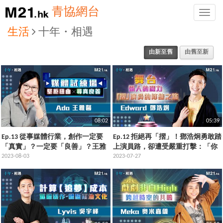
青協網台
Toggle
naviga
生活
十年・相遇
由新至舊
由舊至新
08:02
05:39
Ep.13 從事媒體行業，創作一定要
Ep.12 拒絕再「摺」！鄧浩炯勇敢踏
「真實」？一定要「良善」？王雅
上演員路，卻遭受嚴重打擊：「你
馨分享做好媒體呢件事
2023-08-03
唔好再做演員了。」
2023-07-27