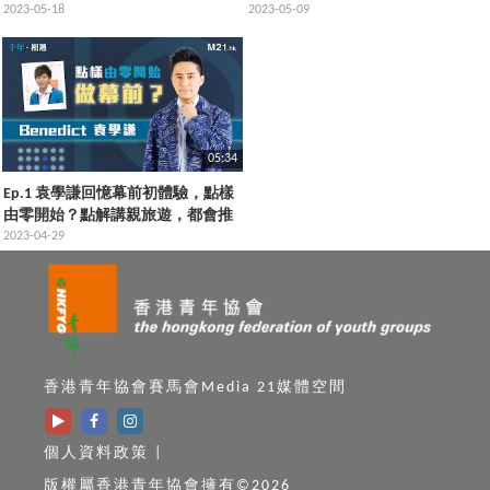
細個唔覺意聽到嘅一個評價！
2023-05-18
2023-05-09
05:34
Ep.1 袁學謙回憶幕前初體驗，點樣
由零開始？點解講親旅遊，都會推
介觀眾去非洲？
2023-04-29
香港青年協會賽馬會Media 21媒體空間
個人資料政策
|
版權屬香港青年協會擁有©2026