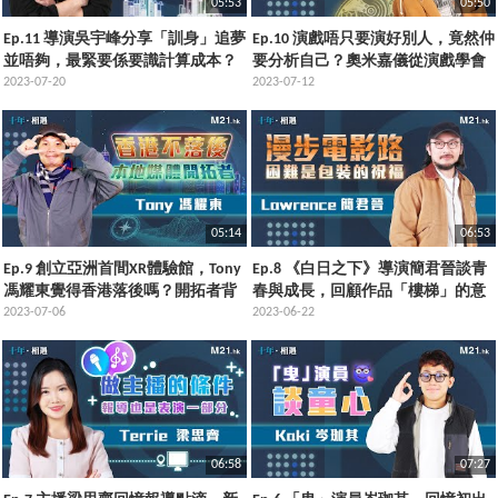
05:53
05:50
Ep.11 導演吳宇峰分享「訓身」追夢
Ep.10 演戲唔只要演好別人，竟然仲
並唔夠，最緊要係要識計算成本？
要分析自己？奧米嘉儀從演戲學會
到內地打拼事業，記得注意呢樣
2023-07-20
這樣的事
2023-07-12
嘢！
05:14
06:53
Ep.9 創立亞洲首間XR體驗館，Tony
Ep.8 《白日之下》導演簡君晉談青
馮耀東覺得香港落後嗎？開拓者背
春與成長，回顧作品「樓梯」的意
後嘅困難係……
2023-07-06
義，一句話影響了創作，甚至生活
2023-06-22
06:58
07:27