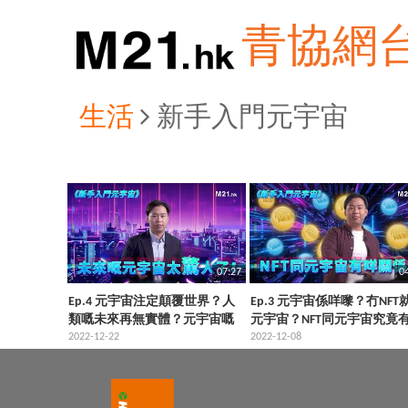
青協網
生活
新手入門元宇宙
07:27
0
Ep.4 元宇宙注定顛覆世界？人
Ep.3 元宇宙係咩嚟？冇NFT
類嘅未來再無實體？元宇宙嘅
元宇宙？NFT同元宇宙究竟
未來可以係點樣？
2022-12-22
關係？
2022-12-08