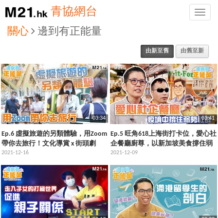
青協網台
Toggle
naviga
關心
邊到有正能量
由新至舊
由舊至新
03:34
03:41
Ep.6 虛擬旅遊的另類體驗，用Zoom
Ep.5 旺角618上海街打卡位，愛心社
帶你去旅行！文化導賞 x 街頭劇
企餐廳廚尊，以新加坡美食撐住弱
場，居然令營業額創新高？
2021-12-16
勢社群，堅持推動傷健共融
2021-12-09