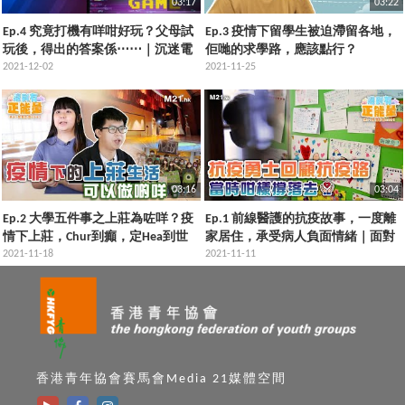
03:17
03:22
Ep.4 究竟打機有咩咁好玩？父母試
Ep.3 疫情下留學生被迫滯留各地，
玩後，得出的答案係⋯⋯｜沉迷電
佢哋的求學路，應該點行？
子遊戲＝影響親子關係？
2021-12-02
2021-11-25
03:16
03:04
Ep.2 大學五件事之上莊為咗咩？疫
Ep.1 前線醫護的抗疫故事，一度離
情下上莊，Chur到癲，定Hea到世
家居住，承受病人負面情緒｜面對
界盡頭？
2021-11-18
多重壓力，盡力做到問心無愧
2021-11-11
香港青年協會賽馬會Media 21媒體空間