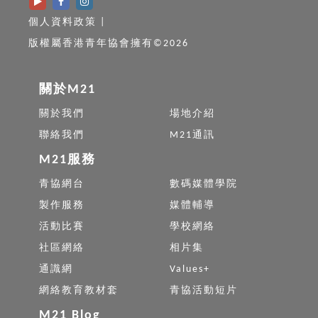
個人資料政策
|
版權屬香港青年協會擁有©2026
關於M21
關於我們
場地介紹
聯絡我們
M21通訊
M21服務
青協網台
數碼媒體學院
製作服務
媒體輔導
活動比賽
學校網絡
社區網絡
相片集
通識網
Values+
網絡教育教材套
青協活動短片
M21 Blog