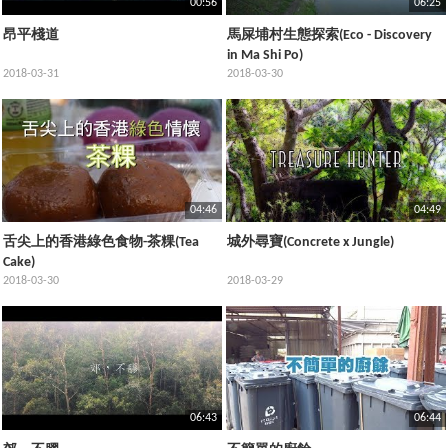
00:56
06:25
昂平棧道
馬屎埔村生態探索(Eco - Discovery
in Ma Shi Po)
2018-03-31
2018-03-30
04:46
04:49
舌尖上的香港綠色食物-茶粿(Tea
城外尋寶(Concrete x Jungle)
Cake)
2018-03-30
2018-03-29
06:43
06:44