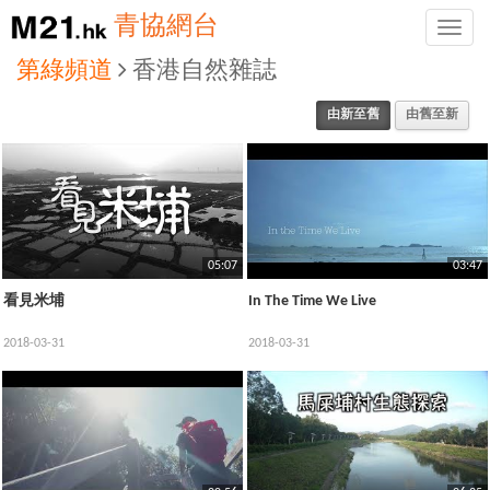
青協網台
Toggle
naviga
第綠頻道
香港自然雜誌
由新至舊
由舊至新
05:07
03:47
看見米埔
In The Time We Live
2018-03-31
2018-03-31