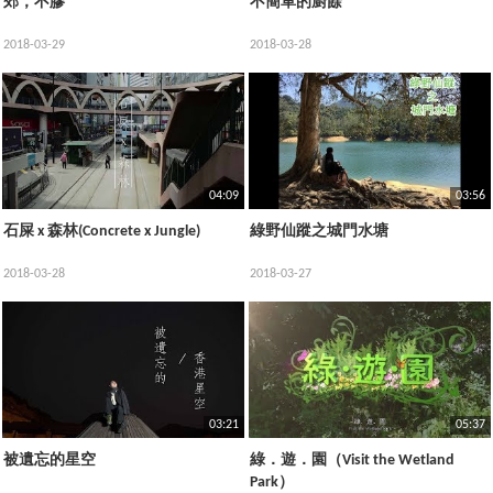
郊，不膠
不簡單的廚餘
2018-03-29
2018-03-28
04:09
03:56
石屎 x 森林(Concrete x Jungle)
綠野仙蹤之城門水塘
2018-03-28
2018-03-27
03:21
05:37
被遺忘的星空
綠．遊．園（Visit the Wetland
Park）