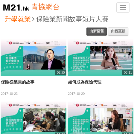
青協網台
Toggle
naviga
升學就業
保險業新聞故事短片大賽
由新至舊
由舊至新
02:55
03:11
保險從業員的故事
如何成為保險代理
2017-10-23
2017-10-20