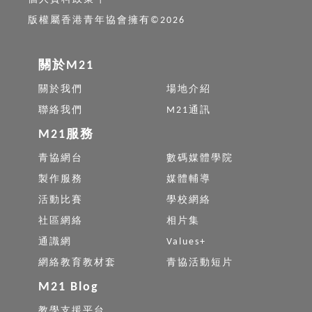
版權屬香港青年協會擁有©2026
關於M21
關於我們
場地介紹
聯絡我們
M21通訊
M21服務
青協網台
數碼媒體學院
製作服務
媒體輔導
活動比賽
學校網絡
社區網絡
相片集
通識網
Values+
網絡教育教材套
青協活動短片
M21 Blog
教學支援平台