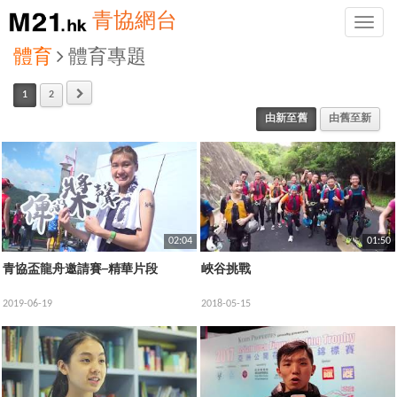
青協網台
Toggle
naviga
體育
體育專題
1
2
由新至舊
由舊至新
02:04
01:50
青協盃龍舟邀請賽─精華片段
峽谷挑戰
2019-06-19
2018-05-15