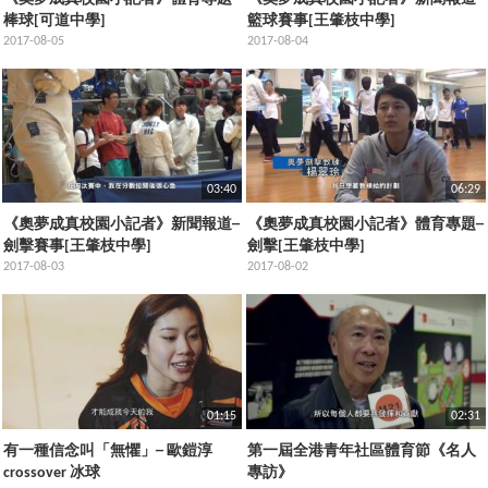
棒球[可道中學]
籃球賽事[王肇枝中學]
2017-08-05
2017-08-04
03:40
06:29
《奧夢成真校園小記者》新聞報道─
《奧夢成真校園小記者》體育專題─
劍擊賽事[王肇枝中學]
劍擊[王肇枝中學]
2017-08-03
2017-08-02
01:15
02:31
有一種信念叫「無懼」─ 歐鎧淳
第一屆全港青年社區體育節《名人
crossover 冰球
專訪》