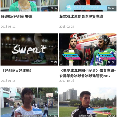
03:36
02:48
好運動x好創意 樂道
花式滑冰運動員李厚賢專訪
2018-05-11
2018-02-25
02:23
03:30
《好創意 x 好運動》
《奧夢成真校園小記者》體育專題─
香港業餘冰球會冰球邀請賽2017
2018-01-15
2017-10-06
01:29
02:05