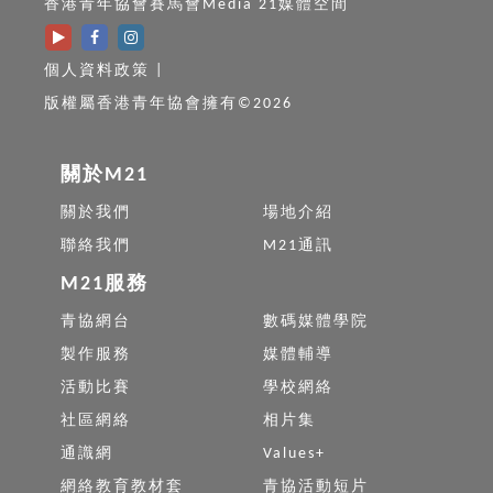
香港青年協會賽馬會Media 21媒體空間
個人資料政策
|
版權屬香港青年協會擁有©2026
關於M21
關於我們
場地介紹
聯絡我們
M21通訊
M21服務
青協網台
數碼媒體學院
製作服務
媒體輔導
活動比賽
學校網絡
社區網絡
相片集
通識網
Values+
網絡教育教材套
青協活動短片