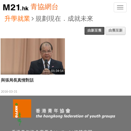
青協網台
Toggle
naviga
升學就業
規劃現在．成就未來
由新至舊
由舊至新
01:34:14
與張局長真情對話
2016-03-31