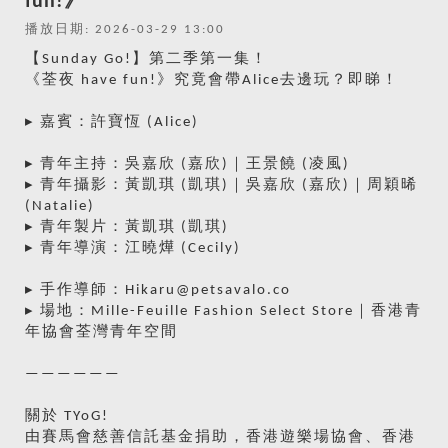
fun!》
播放日期: 2026-03-29 13:00
【Sunday Go!】第二季第一集！
《荃夜 have fun!》究竟會帶Alice去邊玩？即睇！
▸ 嘉賓：許寶恆 (Alice)
▸ 青年主持：吳嘉欣 (嘉欣)｜王景饒 (凌風)
▸ 青年攝影：黃凱琪 (凱琪)｜吳嘉欣 (嘉欣)｜周穎晞
(Natalie)
▸ 青年製片：黃凱琪 (凱琪)
▸ 青年導演：江曉燁 (Cecily)
▸ 手作導師：Hikaru@petsavalo.co
▸ 場地：Mille-Feuille Fashion Select Store｜香港青
年協會荃灣青年空間
——————
關於 TYoG!
由賽馬會慈善信託基金捐助，香港遊樂場協會、香港