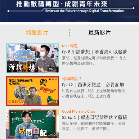
精選影片
最新影片
M21專題
Ep.8 所謂夢想｜喺香港可以發夢
嗎？夢想究竟係咩？追夢=金錢
夢想，究竟乜嘢先可以叫做夢想？ 有人
將夢想同金錢掛鉤，...
+金錢+金錢？
06:55
你講咩話？
Ep.12｜西班牙旅遊，必要參加
的文化慶典活動✈️ 跟住節日去旅
咁耐冇去旅行，唔知上次喺街角食過間
小食舖執咗未，唔知上次打過...
行～月月精彩！
09:41
Good Morning Class
S2 Ep.1｜感恩日記伏唔伏？藍橘
子為你解構，究竟係乜嘢原理，
靈活多變，係呢個時代嘅關鍵字。金融
風暴、世紀疫症、虛擬空間，...
每天寫低3件感恩事件，就會影
14:20
響情緒？