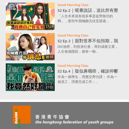
Good Morning Class
S2 Ep.2｜呢番說話，送比所有覺
得自己好失敗嘅人｜放棄好唔
「人生本來就有很多事是徒勞無功的
啊」，那些年我哋聽沈佳宜講過...
好？堅持值唔值？人生到底有咩
17:21
意義？
Good Morning Class
S2 Ep.3｜面對世界不似預期，我
要保持憤怒？｜負面情緒背後鮮
DSE放榜，到投身社會，再到成家立業，
人生每個階段，都有一啲...
為人知的含義，你知道嗎？
20:23
Good Morning Class
S2 Ep.4｜疑似鼻咽癌，確診抑鬱
症，究竟點解會咁？唔洗睇醫
作為一個學生，理應交齊功課； 作為一
個員工，理應完成工作；...
生，唔洗食藥，都可以打敗抑鬱
27:01
症？