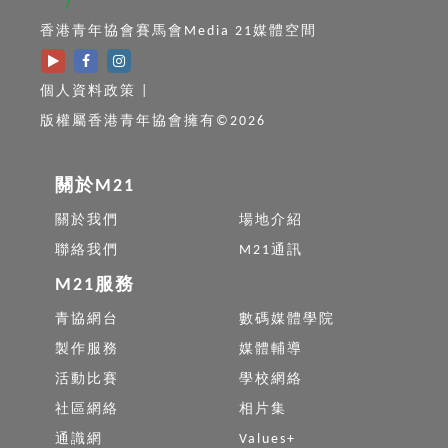
香港青年協會賽馬會Media 21媒體空間
個人資料政策
|
版權屬香港青年協會擁有©2026
關於M21
關於我們
場地介紹
聯絡我們
M21通訊
M21服務
青協網台
數碼媒體學院
製作服務
媒體輔導
活動比賽
學校網絡
社區網絡
相片集
通識網
Values+