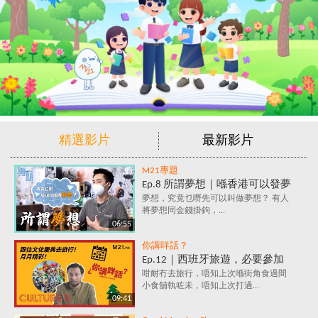
精選影片
最新影片
M21專題
Ep.8 所謂夢想｜喺香港可以發夢
嗎？夢想究竟係咩？追夢=金錢
夢想，究竟乜嘢先可以叫做夢想？ 有人
將夢想同金錢掛鉤，...
+金錢+金錢？
06:55
你講咩話？
Ep.12｜西班牙旅遊，必要參加
的文化慶典活動✈️ 跟住節日去旅
咁耐冇去旅行，唔知上次喺街角食過間
小食舖執咗未，唔知上次打過...
行～月月精彩！
09:41