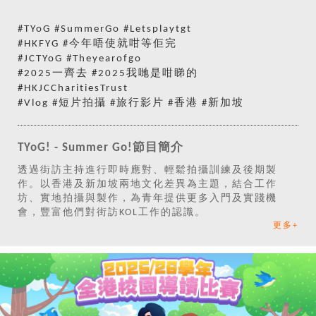
#TYoG #SummerGo #Letsplaytgt
#HKFYG #今年唔使就咁等佢完
#JCTYoG #Theyearofgo
#2025一齊去 #2025我哋是咁睇的
#HKJCCharitiesTrust
#Vlog #短片拍攝 #旅行影片 #香港 #新加坡
TYoG! - Summer Go!節目簡介
透過街訪主持進行即時應對、輕鬆拍攝訓練及後期製
作。以香港及新加坡兩地文化差異為主題，結合工作
坊、實地拍攝與製作，為青年提供更多入門及實踐機
會，豐富他們對街訪KOL工作的認識。
更多+