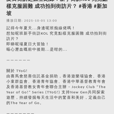
樣克服困難 成功拍到街訪片？ #香港 #新加
坡
播放日期: 2025-10-05 13:00
記得今年夏天...身邊呢班痴線佬嗎！
想知呢班新手街訪KOL 究竟點樣克服困難 成功拍到街
訪片？
即睇呢場夏日大冒險！
嘔心瀝血嘅前中後期...是咁的...
——————
關於 TYoG!
由賽馬會慈善信託基金捐助，香港遊樂場協會、香港
小童群益會、香港青年協會、香港中華基督教青年會
及香港基督教女青年會聯合主辦 – Jockey Club “The
Year of Go!” Series (TYoG!) 支持New Gen共同探索
遊歷，持續發掘每天生活中的驚喜和美好，定義自己
的The Year of Go。
———————