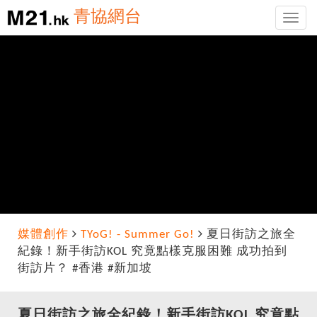
青協網台
Toggle
naviga
媒體創作
TYoG! - Summer Go!
夏日街訪之旅全
紀錄！新手街訪KOL 究竟點樣克服困難 成功拍到
街訪片？ #香港 #新加坡
夏日街訪之旅全紀錄！新手街訪KOL 究竟點