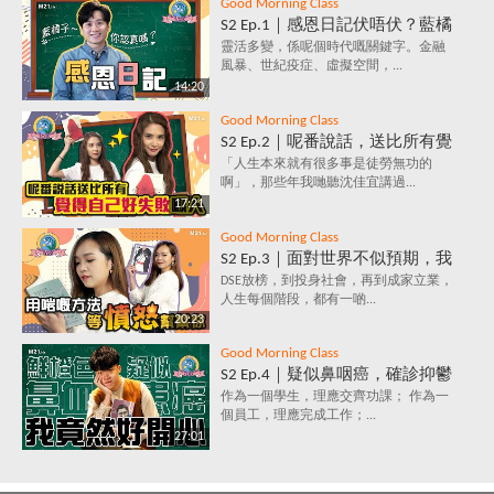
Good Morning Class
S2 Ep.1｜感恩日記伏唔伏？藍橘
子為你解構，究竟係乜嘢原理，
靈活多變，係呢個時代嘅關鍵字。金融
風暴、世紀疫症、虛擬空間，...
每天寫低3件感恩事件，就會影
14:20
響情緒？
Good Morning Class
S2 Ep.2｜呢番說話，送比所有覺
得自己好失敗嘅人｜放棄好唔
「人生本來就有很多事是徒勞無功的
啊」，那些年我哋聽沈佳宜講過...
好？堅持值唔值？人生到底有咩
17:21
意義？
Good Morning Class
S2 Ep.3｜面對世界不似預期，我
要保持憤怒？｜負面情緒背後鮮
DSE放榜，到投身社會，再到成家立業，
人生每個階段，都有一啲...
為人知的含義，你知道嗎？
20:23
Good Morning Class
S2 Ep.4｜疑似鼻咽癌，確診抑鬱
症，究竟點解會咁？唔洗睇醫
作為一個學生，理應交齊功課； 作為一
個員工，理應完成工作；...
生，唔洗食藥，都可以打敗抑鬱
27:01
症？