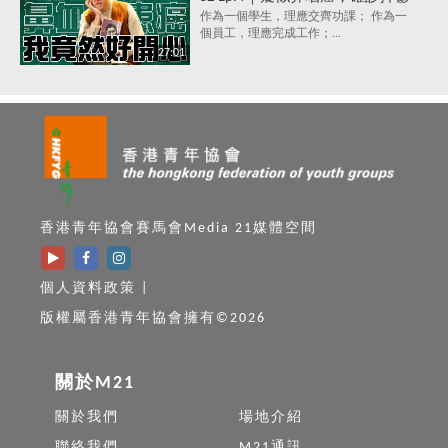
症，究竟點解會咁？唔洗睇醫
作為一個學生，理應交齊功課； 作為一
個員工，理應完成工作；...
生，唔洗食藥，都可以打敗抑鬱
27:01
症？
香港青年協會賽馬會Media 21媒體空間
個人資料政策
|
版權屬香港青年協會擁有©2026
關於M21
關於我們
場地介紹
聯絡我們
M21通訊