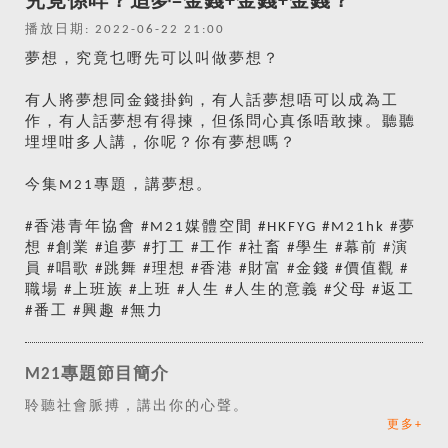
究竟係咩？追夢=金錢+金錢+金錢？
播放日期: 2022-06-22 21:00
夢想，究竟乜嘢先可以叫做夢想？
有人將夢想同金錢掛鉤，有人話夢想唔可以成為工
作，有人話夢想有得揀，但係問心真係唔敢揀。聽聽
埋埋咁多人講，你呢？你有夢想嗎？
今集M21專題，講夢想。
#香港青年協會 #M21媒體空間 #HKFYG #M21hk #夢
想 #創業 #追夢 #打工 #工作 #社畜 #學生 #幕前 #演
員 #唱歌 #跳舞 #理想 #香港 #財富 #金錢 #價值觀 #
職場 #上班族 #上班 #人生 #人生的意義 #父母 #返工
#番工 #興趣 #無力
M21專題節目簡介
聆聽社會脈搏，講出你的心聲。
更多+