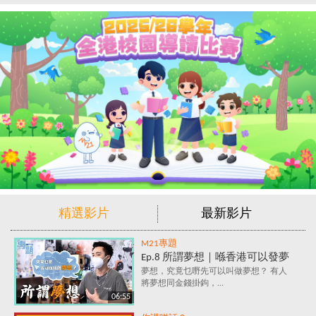
精選影片
最新影片
M21專題
Ep.8 所謂夢想｜喺香港可以發夢
嗎？夢想究竟係咩？追夢=金錢
夢想，究竟乜嘢先可以叫做夢想？ 有人
將夢想同金錢掛鉤，...
+金錢+金錢？
06:55