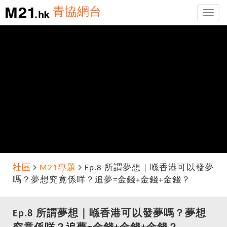
青協網台
Toggle
naviga
社區
M21專題
Ep.8 所謂夢想｜喺香港可以發夢
嗎？夢想究竟係咩？追夢=金錢+金錢+金錢？
Ep.8 所謂夢想｜喺香港可以發夢嗎？夢想