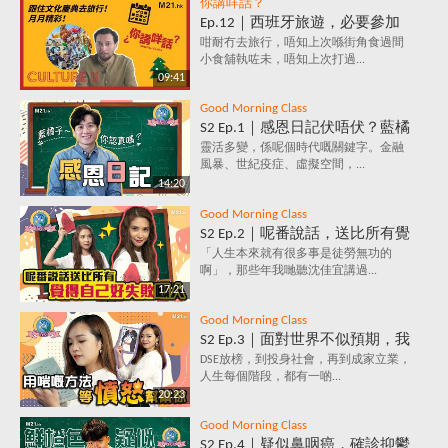
你講咩話？
Ep.12｜西班牙旅遊，必要參加
的文化慶典活動✈️ 跟住節日去旅
咁耐冇去旅行，唔知上次喺街角食過間
小食舖執咗未，唔知上次打過...
行～月月精彩！
09:41
Good Morning Class
S2 Ep.1｜感恩日記伏唔伏？藍橘
子為你解構，究竟係乜嘢原理，
靈活多變，係呢個時代嘅關鍵字。金融
風暴、世紀疫症、虛擬空間，...
每天寫低3件感恩事件，就會影
14:20
響情緒？
Good Morning Class
S2 Ep.2｜呢番說話，送比所有覺
得自己好失敗嘅人｜放棄好唔
「人生本來就有很多事是徒勞無功的
啊」，那些年我哋聽沈佳宜講過...
好？堅持值唔值？人生到底有咩
17:21
意義？
Good Morning Class
S2 Ep.3｜面對世界不似預期，我
要保持憤怒？｜負面情緒背後鮮
DSE放榜，到投身社會，再到成家立業，
人生每個階段，都有一啲...
為人知的含義，你知道嗎？
20:23
Good Morning Class
S2 Ep.4｜疑似鼻咽癌，確診抑鬱