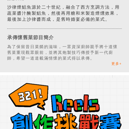
沙律煙鯧魚源於二十世紀，融合了西方烹調方法，用
蔬菜醬汁醃製鯧魚，然後再用糖和米製造煙燻效果，
最後加上沙律醬而成，是舊時婚宴必備的菜式。
承傳懷舊菜節目簡介
為了保留昔日菜餚的滋味，一眾資深廚師親手將十道懷
舊菜重現觀眾眼前，並將其炮製技巧傳授予新一代廚
師，希望一道道載滿情懷的菜式得以承傳。
更多+