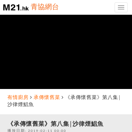
青協網台
Toggle
naviga
有情廚房
承傳懷舊菜
《承傳懷舊菜》第八集│
沙律煙鯧魚
《承傳懷舊菜》第八集│沙律煙鯧魚
播放日期: 2019-02-11 00:00