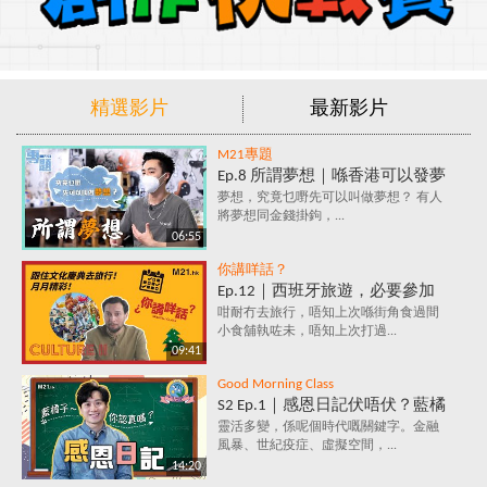
精選影片
最新影片
M21專題
Ep.8 所謂夢想｜喺香港可以發夢
嗎？夢想究竟係咩？追夢=金錢
夢想，究竟乜嘢先可以叫做夢想？ 有人
將夢想同金錢掛鉤，...
+金錢+金錢？
06:55
你講咩話？
Ep.12｜西班牙旅遊，必要參加
的文化慶典活動✈️ 跟住節日去旅
咁耐冇去旅行，唔知上次喺街角食過間
小食舖執咗未，唔知上次打過...
行～月月精彩！
09:41
Good Morning Class
S2 Ep.1｜感恩日記伏唔伏？藍橘
子為你解構，究竟係乜嘢原理，
靈活多變，係呢個時代嘅關鍵字。金融
風暴、世紀疫症、虛擬空間，...
每天寫低3件感恩事件，就會影
14:20
響情緒？