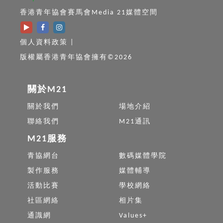
香港青年協會賽馬會Media 21媒體空間
個人資料政策
|
版權屬香港青年協會擁有©2026
關於M21
關於我們
場地介紹
聯絡我們
M21通訊
M21服務
青協網台
數碼媒體學院
製作服務
媒體輔導
活動比賽
學校網絡
社區網絡
相片集
通識網
Values+