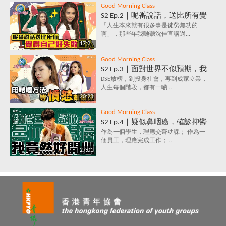
Good Morning Class
S2 Ep.2｜呢番說話，送比所有覺
得自己好失敗嘅人｜放棄好唔
「人生本來就有很多事是徒勞無功的
啊」，那些年我哋聽沈佳宜講過...
好？堅持值唔值？人生到底有咩
17:21
意義？
Good Morning Class
S2 Ep.3｜面對世界不似預期，我
要保持憤怒？｜負面情緒背後鮮
DSE放榜，到投身社會，再到成家立業，
人生每個階段，都有一啲...
為人知的含義，你知道嗎？
20:23
Good Morning Class
S2 Ep.4｜疑似鼻咽癌，確診抑鬱
症，究竟點解會咁？唔洗睇醫
作為一個學生，理應交齊功課； 作為一
個員工，理應完成工作；...
生，唔洗食藥，都可以打敗抑鬱
27:01
症？