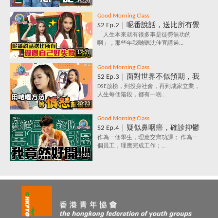
14:20
響情緒？
Good Morning Class
S2 Ep.2｜呢番說話，送比所有覺
得自己好失敗嘅人｜放棄好唔
「人生本來就有很多事是徒勞無功的
啊」，那些年我哋聽沈佳宜講過...
好？堅持值唔值？人生到底有咩
17:21
意義？
Good Morning Class
S2 Ep.3｜面對世界不似預期，我
要保持憤怒？｜負面情緒背後鮮
DSE放榜，到投身社會，再到成家立業，
人生每個階段，都有一啲...
為人知的含義，你知道嗎？
20:23
Good Morning Class
S2 Ep.4｜疑似鼻咽癌，確診抑鬱
症，究竟點解會咁？唔洗睇醫
作為一個學生，理應交齊功課； 作為一
個員工，理應完成工作；...
生，唔洗食藥，都可以打敗抑鬱
27:01
症？