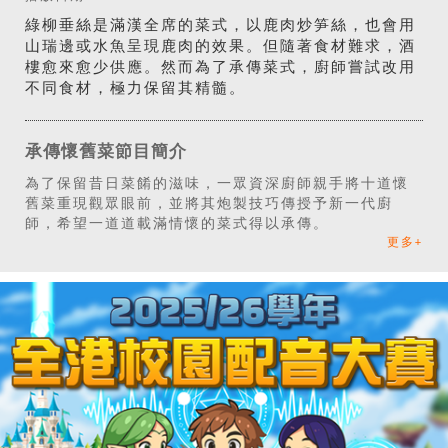
綠柳垂絲是滿漢全席的菜式，以鹿肉炒笋絲，也會用
山瑞邊或水魚呈現鹿肉的效果。但隨著食材難求，酒
樓愈來愈少供應。然而為了承傳菜式，廚師嘗試改用
不同食材，極力保留其精髓。
承傳懷舊菜節目簡介
為了保留昔日菜餚的滋味，一眾資深廚師親手將十道懷
舊菜重現觀眾眼前，並將其炮製技巧傳授予新一代廚
師，希望一道道載滿情懷的菜式得以承傳。
更多+