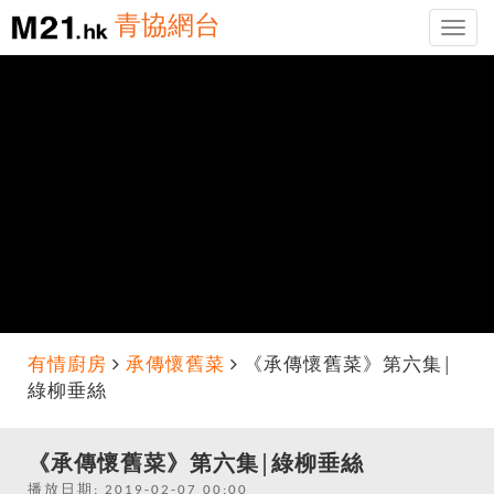
青協網台
Toggle
naviga
有情廚房
承傳懷舊菜
《承傳懷舊菜》第六集│
綠柳垂絲
《承傳懷舊菜》第六集│綠柳垂絲
播放日期: 2019-02-07 00:00