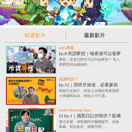
精選影片
最新影片
M21專題
Ep.8 所謂夢想｜喺香港可以發夢
嗎？夢想究竟係咩？追夢=金錢
夢想，究竟乜嘢先可以叫做夢想？ 有人
將夢想同金錢掛鉤，...
+金錢+金錢？
06:55
你講咩話？
Ep.12｜西班牙旅遊，必要參加
的文化慶典活動✈️ 跟住節日去旅
咁耐冇去旅行，唔知上次喺街角食過間
小食舖執咗未，唔知上次打過...
行～月月精彩！
09:41
Good Morning Class
S2 Ep.1｜感恩日記伏唔伏？藍橘
子為你解構，究竟係乜嘢原理，
靈活多變，係呢個時代嘅關鍵字。金融
風暴、世紀疫症、虛擬空間，...
每天寫低3件感恩事件，就會影