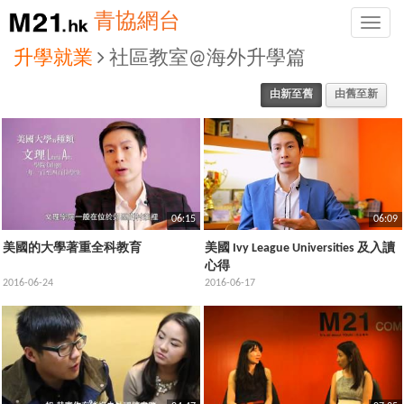
青協網台
Toggle
naviga
升學就業
社區教室@海外升學篇
由新至舊
由舊至新
06:15
06:09
美國的大學著重全科教育
美國 Ivy League Universities 及入讀
心得
2016-06-24
2016-06-17