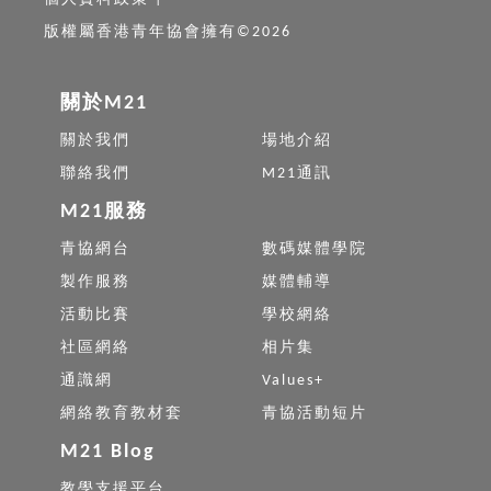
版權屬香港青年協會擁有©2026
關於M21
關於我們
場地介紹
聯絡我們
M21通訊
M21服務
青協網台
數碼媒體學院
製作服務
媒體輔導
活動比賽
學校網絡
社區網絡
相片集
通識網
Values+
網絡教育教材套
青協活動短片
M21 Blog
教學支援平台