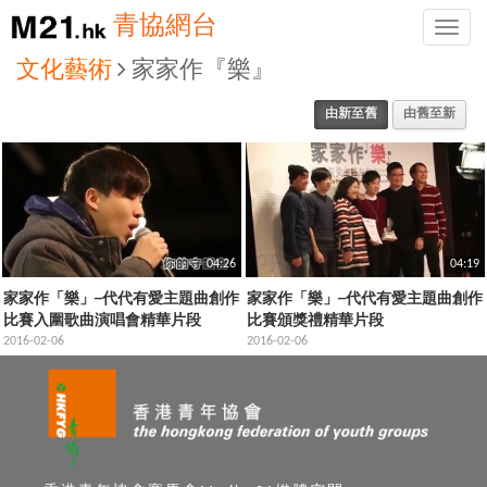
青協網台
Toggle
naviga
文化藝術
家家作『樂』
由新至舊
由舊至新
04:26
04:19
家家作「樂」─代代有愛主題曲創作
家家作「樂」─代代有愛主題曲創作
比賽入圍歌曲演唱會精華片段
比賽頒獎禮精華片段
2016-02-06
2016-02-06