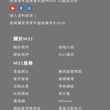
香港青年協會賽馬會Media 21媒體空間
個人資料政策
|
版權屬香港青年協會擁有©2026
關於M21
關於我們
場地介紹
聯絡我們
M21通訊
M21服務
青協網台
數碼媒體學院
製作服務
媒體輔導
活動比賽
學校網絡
社區網絡
相片集
通識網
Values+
網絡教育教材套
青協活動短片