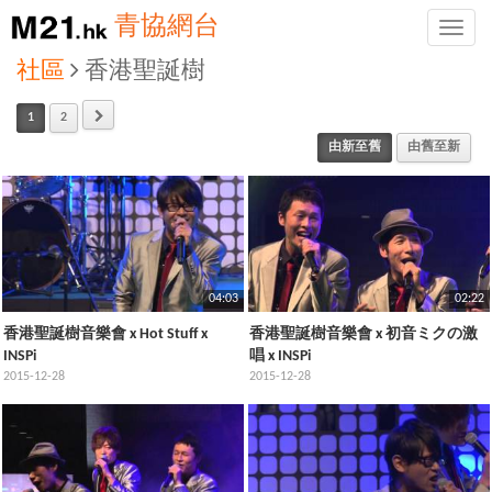
青協網台
Toggle
naviga
社區
香港聖誕樹
1
2
由新至舊
由舊至新
04:03
02:22
香港聖誕樹音樂會 x Hot Stuff x
香港聖誕樹音樂會 x 初音ミクの激
INSPi
唱 x INSPi
2015-12-28
2015-12-28